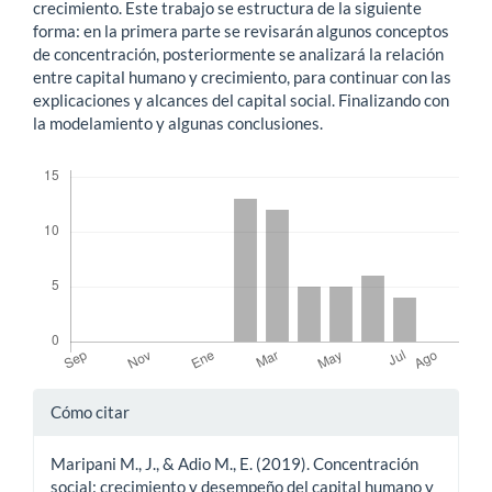
crecimiento. Este trabajo se estructura de la siguiente
forma: en la primera parte se revisarán algunos conceptos
de concentración, posteriormente se analizará la relación
entre capital humano y crecimiento, para continuar con las
explicaciones y alcances del capital social. Finalizando con
la modelamiento y algunas conclusiones.
Descargas
Detalles
Cómo citar
del
Maripani M., J., & Adio M., E. (2019). Concentración
artículo
social: crecimiento y desempeño del capital humano y