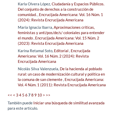
Karla Olvera López,
Ciudadanía y Espacios Públicos.
Del conjunto de derechos a la construcción de
comunidad.
,
Encrucijada Americana: Vol. 16 Núm. 1
(2024): Revista Encrucijada Americana
María Ignacia Ibarra,
Aproximaciones críticas,
feministas y anti/pos/de/s/ coloniales para entender
el mundo
,
Encrucijada Americana: Vol. 15 Núm. 2
(2023): Revista Encrucijada Americana
Karina Retamal Soto,
Editorial
,
Encrucijada
Americana: Vol. 16 Núm. 2 (2024): Revista
Encrucijada Americana
Nicolás Silva Valenzuela,
De la hacienda al poblado
rural: un caso de modernización cultural y política en
la comuna de san clemente
,
Encrucijada Americana:
Vol. 4 Núm. 1 (2011): Revista Encrucijada Americana
<<
<
3
4
5
6
7
8
9
10
>
>>
También puede
Iniciar una búsqueda de similitud avanzada
para este artículo.