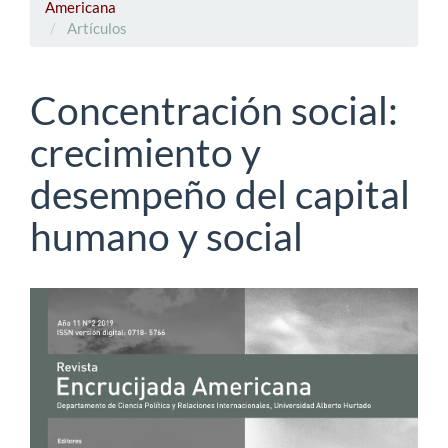
Americana
Artículos
Concentración social:
crecimiento y
desempeño del capital
humano y social
Barra
lateral
del
artículo