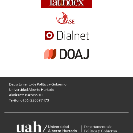
Departamento de Política y Gobierno
Universidad Alberto Hurtado
Almirante Barroso 10
Teléfono (56) 228897473