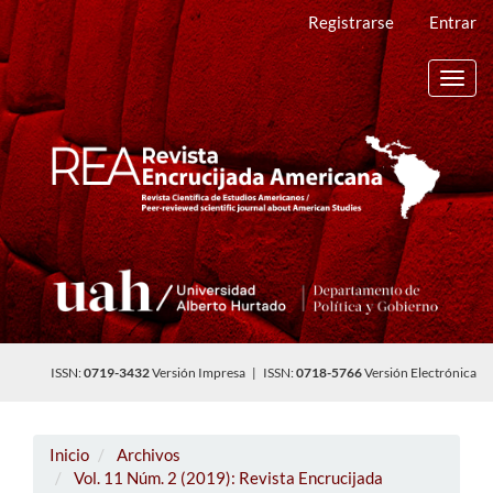
Navegación
Registrarse
Entrar
principal
Contenido
principal
Toggl
Barra
navig
lateral
ISSN:
0719-3432
Versión Impresa | ISSN:
0718-5766
Versión Electrónica
Inicio
Archivos
Vol. 11 Núm. 2 (2019): Revista Encrucijada