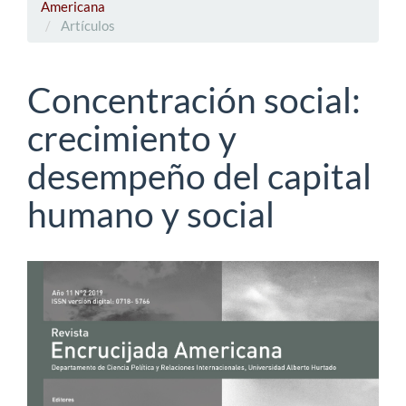
Americana
Artículos
Concentración social:
crecimiento y
desempeño del capital
humano y social
Barra
lateral
del
artículo