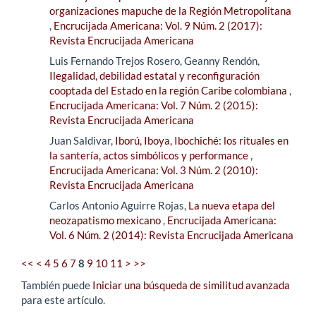
organizaciones mapuche de la Región Metropolitana
,
Encrucijada Americana: Vol. 9 Núm. 2 (2017):
Revista Encrucijada Americana
Luis Fernando Trejos Rosero, Geanny Rendón,
Ilegalidad, debilidad estatal y reconfiguración
cooptada del Estado en la región Caribe colombiana
,
Encrucijada Americana: Vol. 7 Núm. 2 (2015):
Revista Encrucijada Americana
Juan Saldivar,
Iború, Iboya, Ibochiché: los rituales en
la santería, actos simbólicos y performance
,
Encrucijada Americana: Vol. 3 Núm. 2 (2010):
Revista Encrucijada Americana
Carlos Antonio Aguirre Rojas,
La nueva etapa del
neozapatismo mexicano
,
Encrucijada Americana:
Vol. 6 Núm. 2 (2014): Revista Encrucijada Americana
<<
<
4
5
6
7
8
9
10
11
>
>>
También puede
Iniciar una búsqueda de similitud avanzada
para este artículo.