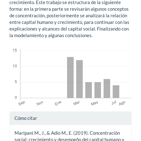
crecimiento. Este trabajo se estructura de la siguiente
forma: en la primera parte se revisarán algunos conceptos
de concentración, posteriormente se analizará la relación
entre capital humano y crecimiento, para continuar con las
explicaciones y alcances del capital social. Finalizando con
la modelamiento y algunas conclusiones.
Descargas
Detalles
Cómo citar
del
Maripani M., J., & Adio M., E. (2019). Concentración
artículo
social: crecimiento y desempeño del capital humano y