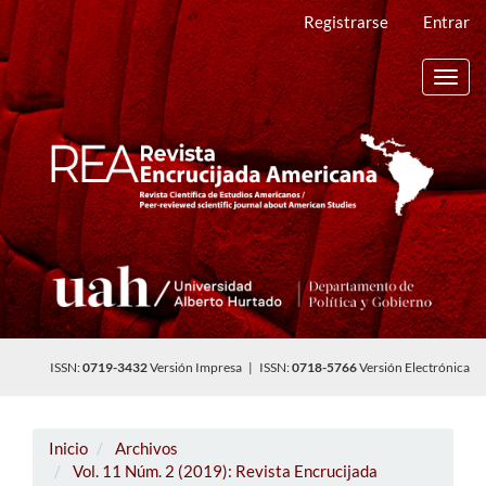
Navegación
Registrarse
Entrar
principal
Contenido
principal
Toggl
Barra
navig
lateral
ISSN:
0719-3432
Versión Impresa | ISSN:
0718-5766
Versión Electrónica
Inicio
Archivos
Vol. 11 Núm. 2 (2019): Revista Encrucijada