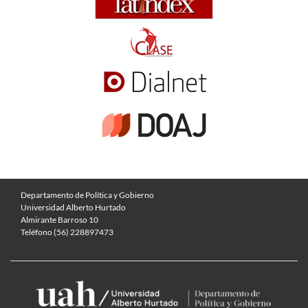
Departamento de Política y Gobierno
Universidad Alberto Hurtado
Almirante Barroso 10
Teléfono (56) 228897473