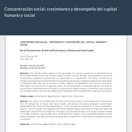
Volver
a
Concentración social: crecimiento y desempeño del capital
los
humano y social
detalles
del
De
De
artículo
P