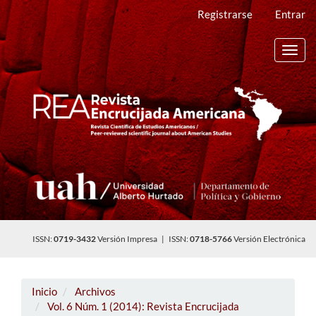
Navegación
Registrarse
Entrar
principal
Contenido
principal
Toggl
Barra
navig
lateral
ISSN:
0719-3432
Versión Impresa | ISSN:
0718-5766
Versión Electrónica
Inicio
Archivos
Vol. 6 Núm. 1 (2014): Revista Encrucijada