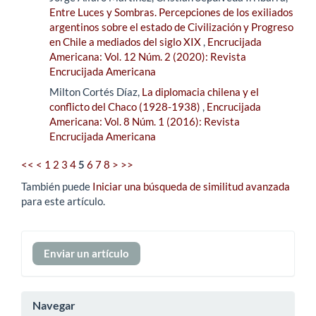
Entre Luces y Sombras. Percepciones de los exiliados
argentinos sobre el estado de Civilización y Progreso
en Chile a mediados del siglo XIX
,
Encrucijada
Americana: Vol. 12 Núm. 2 (2020): Revista
Encrucijada Americana
Milton Cortés Díaz,
La diplomacia chilena y el
conflicto del Chaco (1928-1938)
,
Encrucijada
Americana: Vol. 8 Núm. 1 (2016): Revista
Encrucijada Americana
<<
<
1
2
3
4
5
6
7
8
>
>>
También puede
Iniciar una búsqueda de similitud avanzada
para este artículo.
Enviar
Enviar un artículo
un
artículo
Navegar