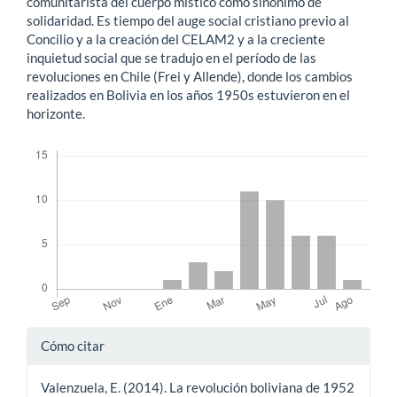
comunitarista del cuerpo místico como sinónimo de
solidaridad. Es tiempo del auge social cristiano previo al
Concilio y a la creación del CELAM2 y a la creciente
inquietud social que se tradujo en el período de las
revoluciones en Chile (Frei y Allende), donde los cambios
realizados en Bolivia en los años 1950s estuvieron en el
horizonte.
Descargas
Detalles
Cómo citar
del
Valenzuela, E. (2014). La revolución boliviana de 1952