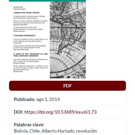
del
artículo
PDF
Publicado:
ago 1, 2014
DOI:
https://doi.org/10.53689/ea.v6i1.73
Palabras clave:
Bolivia, Chile, Alberto Hurtado, revolución