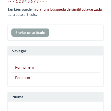
<<
<
1
2
3
4
5
6
7
8
>
>>
También puede
Iniciar una búsqueda de similitud avanzada
para este artículo.
Enviar
Enviar un artículo
un
artículo
Navegar
Por número
Por autor
Idioma