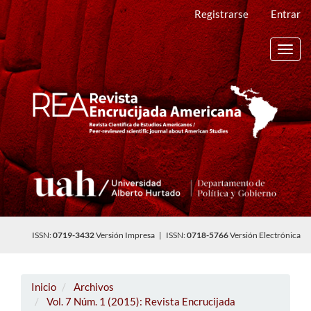
Navegación
Registrarse
Entrar
principal
Contenido
principal
Toggl
Barra
navig
lateral
ISSN:
0719-3432
Versión Impresa | ISSN:
0718-5766
Versión Electrónica
Inicio
Archivos
Vol. 7 Núm. 1 (2015): Revista Encrucijada