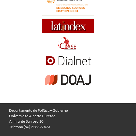
Departamento de Política y Gobierno
Universidad Alberto Hurtado
Almirante Barroso 10
Teléfono (56) 228897473