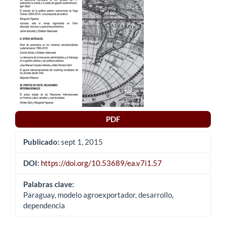
artículo
PDF
Publicado:
sept 1, 2015
DOI:
https://doi.org/10.53689/ea.v7i1.57
Palabras clave:
Paraguay, modelo agroexportador, desarrollo,
dependencia