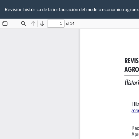
Volver
a
Revisión histórica de la instauración del modelo económico agro
los
detalles
del
artículo