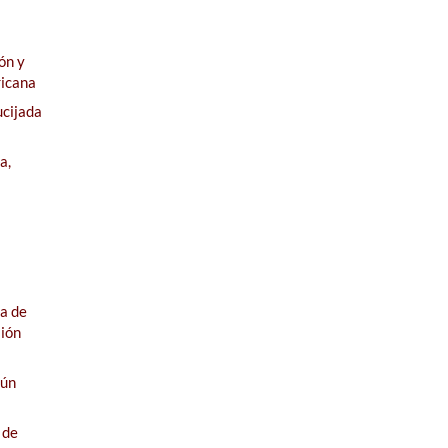
ón y
ricana
ucijada
a,
ia de
sión
mún
 de