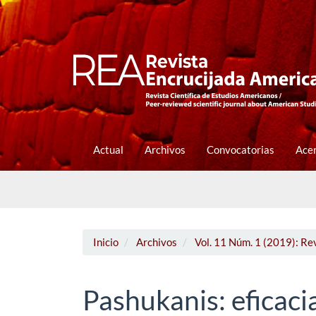
Navegación
principal
Contenido
principal
Barra
lateral
Actual
Archivos
Convocatorias
Ace
Inicio
Archivos
Vol. 11 Núm. 1 (2019): Re
Pashukanis: eficacia