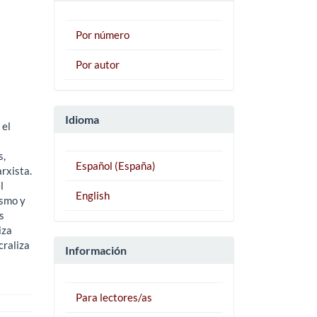
Por número
Por autor
Idioma
 el
s,
Español (España)
rxista.
l
English
ismo y
s
iza
craliza
Información
Para lectores/as