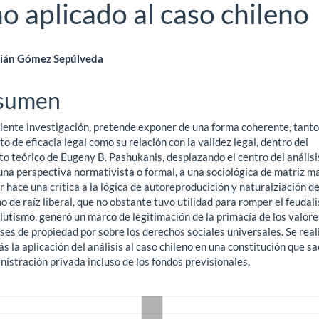
o aplicado al caso chileno
ntenido
ián Gómez Sepúlveda
ncipal
sumen
uiente investigación, pretende exponer de una forma coherente, tanto
ículo
o de eficacia legal como su relación con la validez legal, dentro del
o teórico de Eugeny B. Pashukanis, desplazando el centro del análisi
na perspectiva normativista o formal, a una sociológica de matriz ma
r hace una crítica a la lógica de autoreproducición y naturalziación de
 de raíz liberal, que no obstante tuvo utilidad para romper el feudal
lutismo, generó un marco de legitimación de la primacía de los valore
es de propiedad por sobre los derechos sociales universales. Se real
 la aplicación del análisis al caso chileno en una constitución que sa
nistración privada incluso de los fondos previsionales.
gas