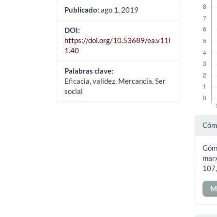
Publicado:
ago 1, 2019
DOI:
https://doi.org/10.53689/ea.v11i
1.40
Palabras clave:
Eficacia, validez, Mercancía, Ser
social
Det
Cómo
del
Góme
art
marx
107,
M