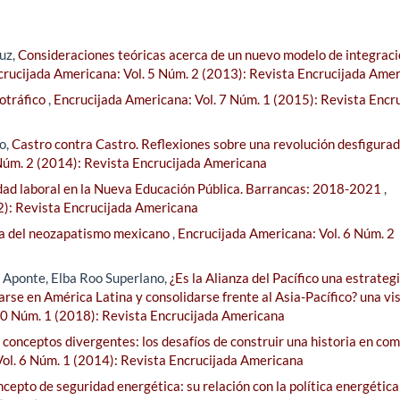
uz,
Consideraciones teóricas acerca de un nuevo modelo de integraci
crucijada Americana: Vol. 5 Núm. 2 (2013): Revista Encrucijada Ame
otráfico
,
Encrucijada Americana: Vol. 7 Núm. 1 (2015): Revista Encr
o,
Castro contra Castro. Reflexiones sobre una revolución desfigurad
Núm. 2 (2014): Revista Encrucijada Americana
idad laboral en la Nueva Educación Pública. Barrancas: 2018-2021
,
2): Revista Encrucijada Americana
a del neozapatismo mexicano
,
Encrucijada Americana: Vol. 6 Núm. 2
z Aponte, Elba Roo Superlano,
¿Es la Alianza del Pacífico una estrateg
arse en América Latina y consolidarse frente al Asia-Pacífico? una vi
10 Núm. 1 (2018): Revista Encrucijada Americana
 conceptos divergentes: los desafíos de construir una historia en co
ol. 6 Núm. 1 (2014): Revista Encrucijada Americana
cepto de seguridad energética: su relación con la política energética