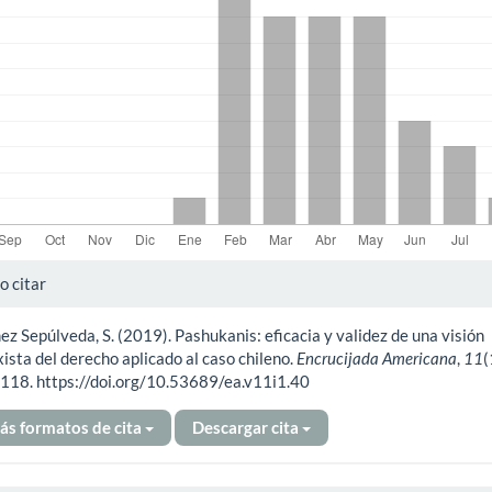
alles
 citar
z Sepúlveda, S. (2019). Pashukanis: eficacia y validez de una visión
ículo
ista del derecho aplicado al caso chileno.
Encrucijada Americana
,
11
(
118. https://doi.org/10.53689/ea.v11i1.40
ás formatos de cita
Descargar cita