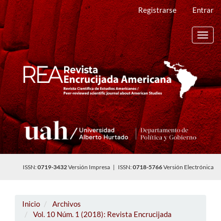
Navegación
Registrarse
Entrar
principal
Contenido
principal
Toggl
Barra
navig
lateral
ISSN:
0719-3432
Versión Impresa | ISSN:
0718-5766
Versión Electrónica
Inicio
Archivos
Vol. 10 Núm. 1 (2018): Revista Encrucijada