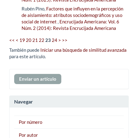
Rubén Pino,
Factores que influyen en la percepción
de aislamiento: atributos sociodemográficos y uso
social de internet
,
Encrucijada Americana: Vol. 6
Núm. 2 (2014): Revista Encrucijada Americana
<<
<
19
20
21
22
23
24
>
>>
También puede
Iniciar una búsqueda de similitud avanzada
para este artículo.
Enviar
Enviar un artículo
un
artículo
Navegar
Por número
Por autor