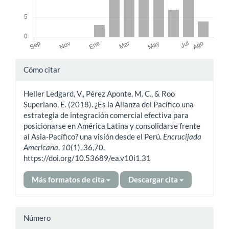
Detalles
Cómo citar
del
Heller Ledgard, V., Pérez Aponte, M. C., & Roo
artículo
Superlano, E. (2018). ¿Es la Alianza del Pacífico una
estrategia de integración comercial efectiva para
posicionarse en América Latina y consolidarse frente
al Asia-Pacífico? una visión desde el Perú.
Encrucijada
Americana
,
10
(1), 36,70.
https://doi.org/10.53689/ea.v10i1.31
Más formatos de cita
Descargar cita
Número