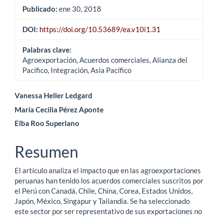
Publicado:
ene 30, 2018
DOI:
https://doi.org/10.53689/ea.v10i1.31
Palabras clave:
Agroexportación, Acuerdos comerciales, Alianza del
Pacífico, Integración, Asia Pacífico
Contenido
Vanessa Heller Ledgard
María Cecilia Pérez Aponte
principal
Elba Roo Superlano
del
artículo
Resumen
El artículo analiza el impacto que en las agroexportaciones
peruanas han tenido los acuerdos comerciales suscritos por
el Perú con Canadá, Chile, China, Corea, Estados Unidos,
Japón, México, Singapur y Tailandia. Se ha seleccionado
este sector por ser representativo de sus exportaciones no