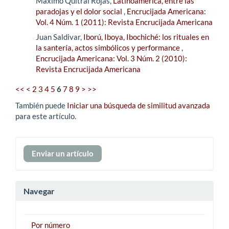
Maximo Quitral Rojas,
Latinoamérica, entre las
paradojas y el dolor social
,
Encrucijada Americana:
Vol. 4 Núm. 1 (2011): Revista Encrucijada Americana
Juan Saldivar,
Iború, Iboya, Ibochiché: los rituales en
la santería, actos simbólicos y performance
,
Encrucijada Americana: Vol. 3 Núm. 2 (2010):
Revista Encrucijada Americana
<<
<
2
3
4
5
6
7
8
9
>
>>
También puede
Iniciar una búsqueda de similitud avanzada
para este artículo.
Enviar
Enviar un artículo
un
artículo
Navegar
Por número