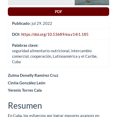
PDF
Publicado:
jul 29, 2022
DOI:
https://doi.org/10.53689/ea.v14i1.185
Palabras clave:
seguridad alimentario-nutricional, intercambio
comercial, cooperación, Latinoamérica y el Caribe,
Cuba
Contenido
Zulma Donelly Ramírez Cruz
Cintia González León
principal
Yerenis Torres Cala
del
artículo
Resumen
En Cuba, los esfuerzos por lograr mayores avances en