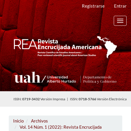
Navegación
Registrarse
Entrar
principal
Contenido
principal
Toggl
Barra
navig
lateral
ISSN:
0719-3432
Versión Impresa | ISSN:
0718-5766
Versión Electrónica
Inicio
Archivos
Vol. 14 Núm. 1 (2022): Revista Encrucijada