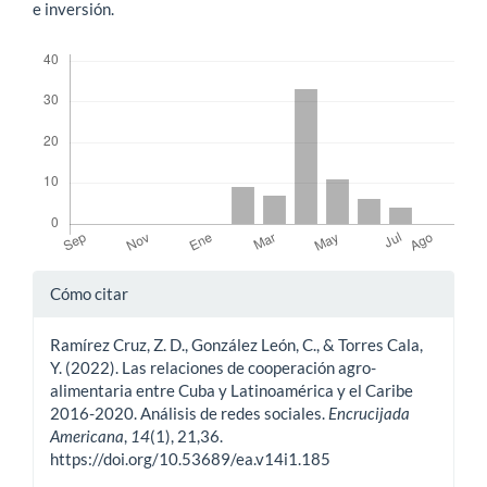
e inversión.
Descargas
Detalles
Cómo citar
del
Ramírez Cruz, Z. D., González León, C., & Torres Cala,
artículo
Y. (2022). Las relaciones de cooperación agro-
alimentaria entre Cuba y Latinoamérica y el Caribe
2016-2020. Análisis de redes sociales.
Encrucijada
Americana
,
14
(1), 21,36.
https://doi.org/10.53689/ea.v14i1.185