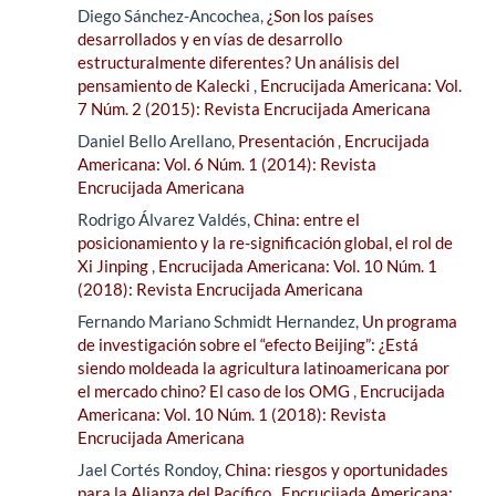
Diego Sánchez-Ancochea,
¿Son los países
desarrollados y en vías de desarrollo
estructuralmente diferentes? Un análisis del
pensamiento de Kalecki
,
Encrucijada Americana: Vol.
7 Núm. 2 (2015): Revista Encrucijada Americana
Daniel Bello Arellano,
Presentación
,
Encrucijada
Americana: Vol. 6 Núm. 1 (2014): Revista
Encrucijada Americana
Rodrigo Álvarez Valdés,
China: entre el
posicionamiento y la re-significación global, el rol de
Xi Jinping
,
Encrucijada Americana: Vol. 10 Núm. 1
(2018): Revista Encrucijada Americana
Fernando Mariano Schmidt Hernandez,
Un programa
de investigación sobre el “efecto Beijing”: ¿Está
siendo moldeada la agricultura latinoamericana por
el mercado chino? El caso de los OMG
,
Encrucijada
Americana: Vol. 10 Núm. 1 (2018): Revista
Encrucijada Americana
Jael Cortés Rondoy,
China: riesgos y oportunidades
para la Alianza del Pacífico
,
Encrucijada Americana: