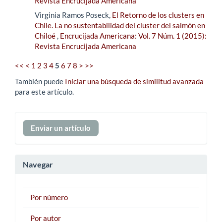
Revista Encrucijada Americana
Virginia Ramos Poseck,
El Retorno de los clusters en
Chile. La no sustentabilidad del cluster del salmón en
Chiloé
,
Encrucijada Americana: Vol. 7 Núm. 1 (2015):
Revista Encrucijada Americana
<<
<
1
2
3
4
5
6
7
8
>
>>
También puede
Iniciar una búsqueda de similitud avanzada
para este artículo.
Enviar
Enviar un artículo
un
artículo
Navegar
Por número
Por autor