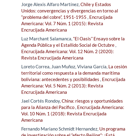
Jorge Alexis Alfaro Martínez,
Chile y Estados
Unidos: convergencias y divergencias en torno al
“problema del cobre”, 1951-1955
,
Encrucijada
Americana: Vol. 7 Núm. 1 (2015): Revista
Encrucijada Americana
Luz Marchant Salamanca,
“El Oasis” Ensayo sobre la
Agenda Pública y el Estallido Social de Octubre
,
Encrucijada Americana: Vol. 12 Núm. 2 (2020):
Revista Encrucijada Americana
Loreto Correa, Juan Muñoz, Viviana García,
La cesión
territorial como respuesta a la demanda marítima
boliviana: antecedentes y posibilidades
,
Encrucijada
Americana: Vol. 5 Núm. 2 (2013): Revista
Encrucijada Americana
Jael Cortés Rondoy,
China: riesgos y oportunidades
para la Alianza del Pacífico
,
Encrucijada Americana:
Vol. 10 Núm. 1 (2018): Revista Encrucijada
Americana
Fernando Mariano Schmidt Hernandez,
Un programa
de investigación sobre el “efecto Beijing”: ¿Está