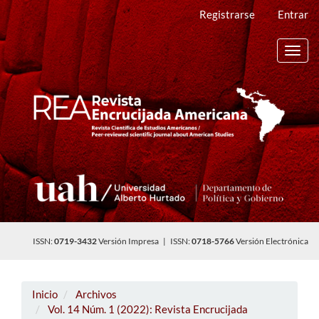
Navegación
Registrarse
Entrar
principal
Contenido
principal
Toggl
Barra
navig
lateral
ISSN:
0719-3432
Versión Impresa | ISSN:
0718-5766
Versión Electrónica
Inicio
Archivos
Vol. 14 Núm. 1 (2022): Revista Encrucijada