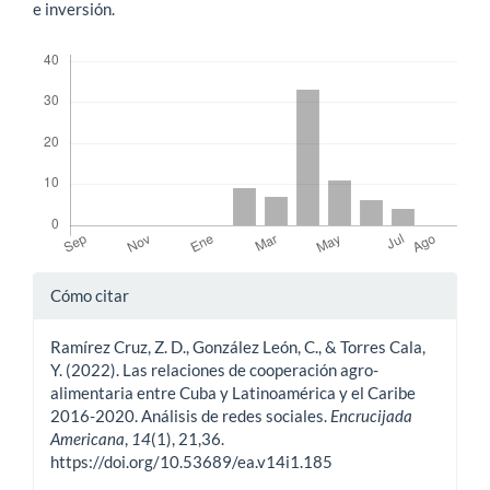
e inversión.
Descargas
Detalles
Cómo citar
del
Ramírez Cruz, Z. D., González León, C., & Torres Cala,
artículo
Y. (2022). Las relaciones de cooperación agro-
alimentaria entre Cuba y Latinoamérica y el Caribe
2016-2020. Análisis de redes sociales.
Encrucijada
Americana
,
14
(1), 21,36.
https://doi.org/10.53689/ea.v14i1.185