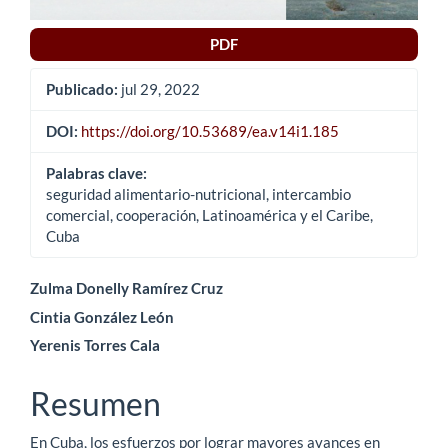
PDF
Publicado:
jul 29, 2022
DOI:
https://doi.org/10.53689/ea.v14i1.185
Palabras clave:
seguridad alimentario-nutricional, intercambio
comercial, cooperación, Latinoamérica y el Caribe,
Cuba
Contenido
Zulma Donelly Ramírez Cruz
Cintia González León
principal
Yerenis Torres Cala
del
artículo
Resumen
En Cuba, los esfuerzos por lograr mayores avances en