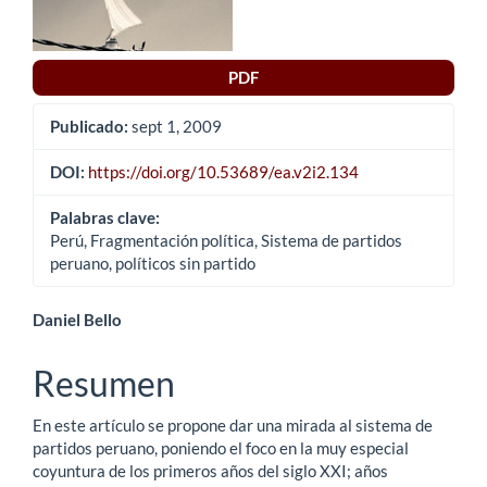
del
artículo
PDF
Publicado:
sept 1, 2009
DOI:
https://doi.org/10.53689/ea.v2i2.134
Palabras clave:
Perú, Fragmentación política, Sistema de partidos
peruano, políticos sin partido
Contenido
Daniel Bello
principal
Resumen
del
En este artículo se propone dar una mirada al sistema de
artículo
partidos peruano, poniendo el foco en la muy especial
coyuntura de los primeros años del siglo XXI; años