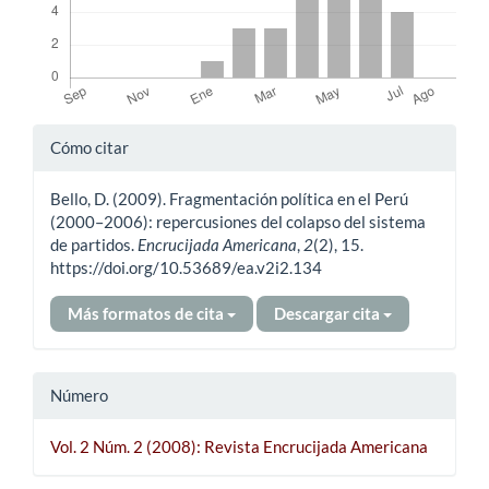
Detalles
Cómo citar
del
Bello, D. (2009). Fragmentación política en el Perú
artículo
(2000–2006): repercusiones del colapso del sistema
de partidos.
Encrucijada Americana
,
2
(2), 15.
https://doi.org/10.53689/ea.v2i2.134
Más formatos de cita
Descargar cita
Número
Vol. 2 Núm. 2 (2008): Revista Encrucijada Americana