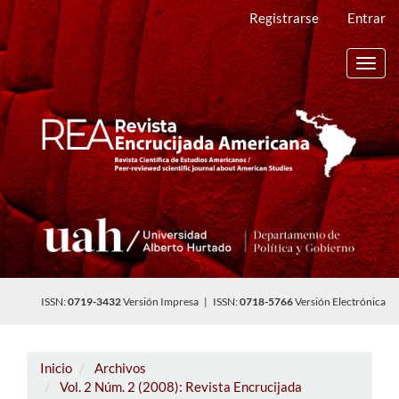
Navegación
Registrarse
Entrar
principal
Contenido
principal
Toggl
Barra
navig
lateral
ISSN:
0719-3432
Versión Impresa | ISSN:
0718-5766
Versión Electrónica
Inicio
Archivos
Vol. 2 Núm. 2 (2008): Revista Encrucijada