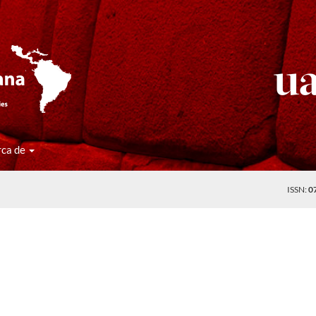
rca de
ISSN:
0