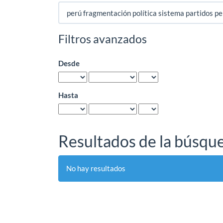
Buscar
artículos
por
Filtros avanzados
Desde
Hasta
Resultados de la búsqu
No hay resultados