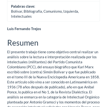
Palabras clave:
Bolívar, Bibliografía, Comunismo, Izquierda,
Intelectuales
Contenido
Luis Fernando Trejos
principal
Resumen
del
El presente trabajo tiene como objetivo central realizar un
artículo
análisis sobre la lectura e interpretación realizada por los
intelectuales (militantes) del Partido Comunista
Colombiano (PCC), del ensayo biográfico que Karl Marx
escribió sobre (contra) Simón Bolívar y que fue publicado
en el tomo III de la Nueva Enciclopedia Americana en 1858.
Este artículo sólo vino a ser conocido en Latinoamérica en
1936 (78 años después de publicado), año en que Aníbal
Ponce, lo publica en el No 1, de la Revista Dialéctica. El
análisis se enmarca en la categoría de Intelectual Orgánico
planteada por Antonio Gramsci y los momentos del proceso
de recepción intelectual señalados por Horacio Tarcus, para