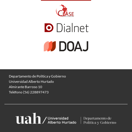
Departamento de Política y Gobierno
Universidad Alberto Hurtado
Almirante Barroso 10
Teléfono (56) 228897473