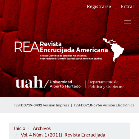
Navegación
Registrarse
Entrar
principal
Contenido
principal
Toggl
Barra
navig
lateral
ISSN:
0719-3432
Versión Impresa | ISSN:
0718-5766
Versión Electrónica
Inicio
Archivos
Vol. 4 Núm. 1 (2011): Revista Encrucijada