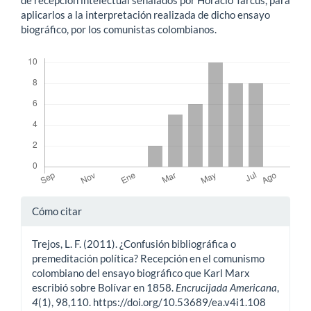
aplicarlos a la interpretación realizada de dicho ensayo
biográfico, por los comunistas colombianos.
Descargas
Detalles
Cómo citar
del
Trejos, L. F. (2011). ¿Confusión bibliográfica o
artículo
premeditación política? Recepción en el comunismo
colombiano del ensayo biográfico que Karl Marx
escribió sobre Bolívar en 1858.
Encrucijada Americana
,
4
(1), 98,110. https://doi.org/10.53689/ea.v4i1.108