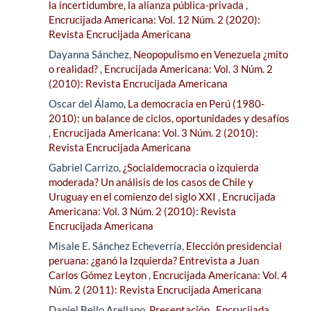
la incertidumbre, la alianza pública-privada
,
Encrucijada Americana: Vol. 12 Núm. 2 (2020):
Revista Encrucijada Americana
Dayanna Sánchez,
Neopopulismo en Venezuela ¿mito
o realidad?
,
Encrucijada Americana: Vol. 3 Núm. 2
(2010): Revista Encrucijada Americana
Oscar del Álamo,
La democracia en Perú (1980-
2010): un balance de ciclos, oportunidades y desafíos
,
Encrucijada Americana: Vol. 3 Núm. 2 (2010):
Revista Encrucijada Americana
Gabriel Carrizo,
¿Socialdemocracia o izquierda
moderada? Un análisis de los casos de Chile y
Uruguay en el comienzo del siglo XXI
,
Encrucijada
Americana: Vol. 3 Núm. 2 (2010): Revista
Encrucijada Americana
Misale E. Sánchez Echeverría,
Elección presidencial
peruana: ¿ganó la Izquierda? Entrevista a Juan
Carlos Gómez Leyton
,
Encrucijada Americana: Vol. 4
Núm. 2 (2011): Revista Encrucijada Americana
Daniel Bello Arellano,
Presentación
,
Encrucijada