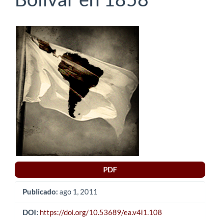
Barra
lateral
del
artículo
PDF
Publicado:
ago 1, 2011
DOI:
https://doi.org/10.53689/ea.v4i1.108