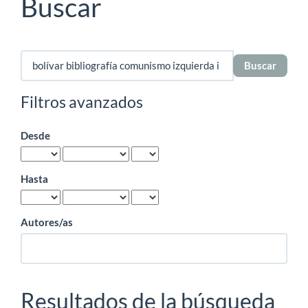
Buscar
Buscar
artículos
por
Filtros avanzados
Desde
Hasta
Autores/as
Resultados de la búsqueda