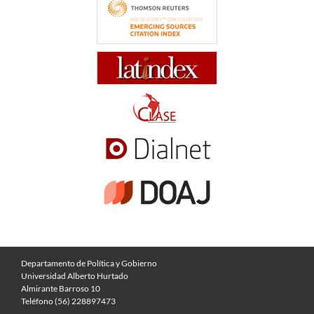
Departamento de Política y Gobierno
Universidad Alberto Hurtado
Almirante Barroso 10
Teléfono (56) 228897473