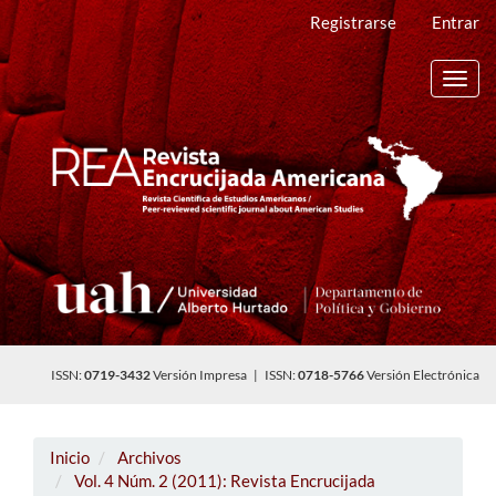
Navegación
Registrarse
Entrar
principal
Contenido
principal
Toggl
Barra
navig
lateral
ISSN:
0719-3432
Versión Impresa | ISSN:
0718-5766
Versión Electrónica
Inicio
Archivos
Vol. 4 Núm. 2 (2011): Revista Encrucijada