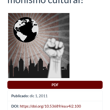
Barra
lateral
del
artículo
PDF
Publicado:
dic 1, 2011
DOI:
https://doi.org/10.53689/ea.v4i2.100