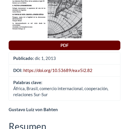
PDF
Publicado:
dic 1, 2013
DOI:
https://doi.org/10.53689/ea.v5i2.82
Palabras clave:
África, Brasil, comercio internacional, cooperación,
relaciones Sur-Sur
Contenido
Gustavo Luiz von Bahten
principal
Resumen