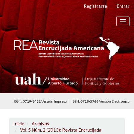
Navegación
Registrarse
Entrar
principal
Contenido
principal
Toggl
Barra
navig
lateral
ISSN:
0719-3432
Versión Impresa | ISSN:
0718-5766
Versión Electrónica
Inicio
Archivos
Vol. 5 Núm. 2 (2013): Revista Encrucijada