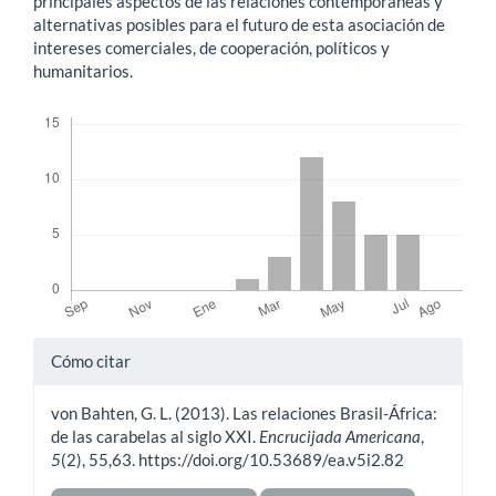
principales aspectos de las relaciones contemporáneas y
alternativas posibles para el futuro de esta asociación de
intereses comerciales, de cooperación, políticos y
humanitarios.
Descargas
Detalles
Cómo citar
del
von Bahten, G. L. (2013). Las relaciones Brasil-África:
artículo
de las carabelas al siglo XXI.
Encrucijada Americana
,
5
(2), 55,63. https://doi.org/10.53689/ea.v5i2.82