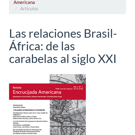
Americana
Artículos
Las relaciones Brasil-
África: de las
carabelas al siglo XXI
Barra
lateral
del
artículo