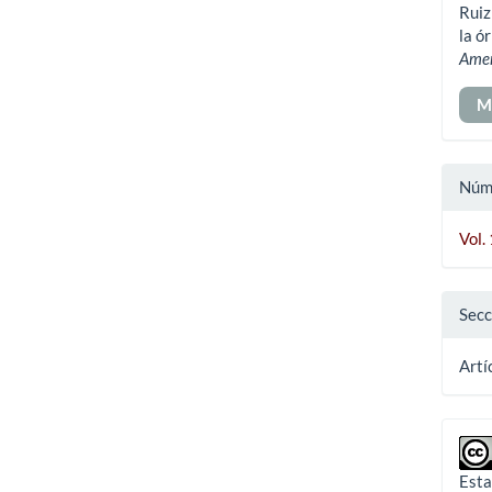
Ruiz
art
la ó
Ame
M
Núm
Vol.
Secc
Artí
Esta