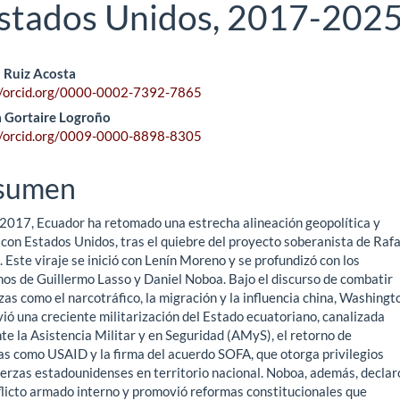
 Estados Unidos, 2017-202
ntenido
 Ruiz Acosta
//orcid.org/0000-0002-7392-7865
ncipal
 Gortaire Logroño
//orcid.org/0009-0000-8898-8305
ículo
sumen
2017, Ecuador ha retomado una estrecha alineación geopolítica y
 con Estados Unidos, tras el quiebre del proyecto soberanista de Rafa
 Este viraje se inició con Lenín Moreno y se profundizó con los
nos de Guillermo Lasso y Daniel Noboa. Bajo el discurso de combatir
s como el narcotráfico, la migración y la influencia china, Washingt
ió una creciente militarización del Estado ecuatoriano, canalizada
e la Asistencia Militar y en Seguridad (AMyS), el retorno de
as como USAID y la firma del acuerdo SOFA, que otorga privilegios
uerzas estadounidenses en territorio nacional. Noboa, además, declar
flicto armado interno y promovió reformas constitucionales que