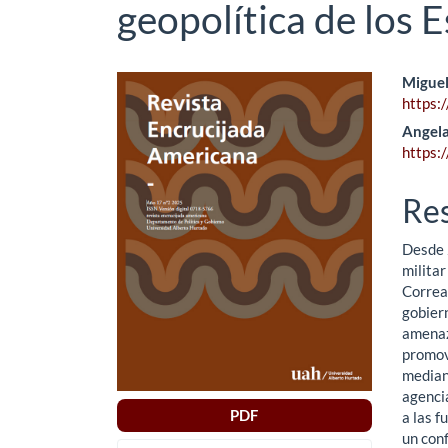
geopolítica de los
Barra
Co
Miguel
https:
lateral
pri
Angela
del
del
https:
artículo
art
Re
Desde 
militar
Correa.
gobier
amenaza
promov
mediant
agenci
PDF
a las f
un con