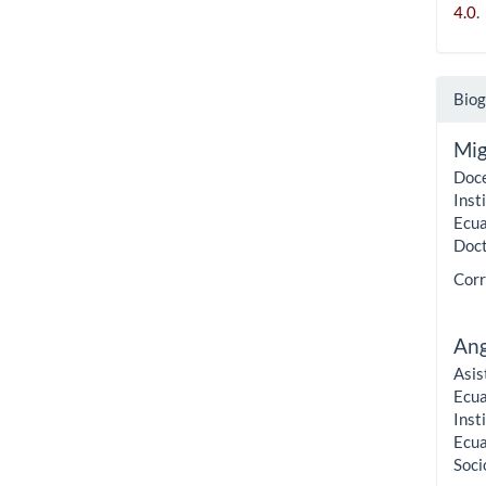
4.0
.
Biog
Mig
Doce
Inst
Ecua
Doct
Corr
Ang
Asis
Ecua
Inst
Ecua
Soci