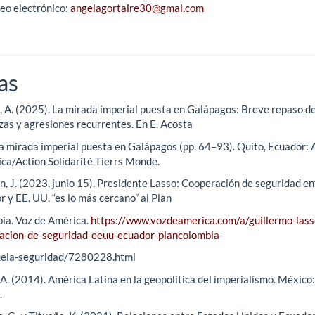
eo electrónico:
angelagortaire30@gmai.com
as
, A. (2025). La mirada imperial puesta en Galápagos: Breve repaso d
as y agresiones recurrentes. En E. Acosta
La mirada imperial puesta en Galápagos (pp. 64–93). Quito, Ecuador: 
ica/Action Solidarité Tierrs Monde.
n, J. (2023, junio 15). Presidente Lasso: Cooperación de seguridad en
 y EE. UU. “es lo más cercano” al Plan
ia. Voz de América.
https://www.vozdeamerica.com/a/guillermo-lass
acion-de-seguridad-eeuu-ecuador-plancolombia-
ela-seguridad/7280228.html
A. (2014). América Latina en la geopolítica del imperialismo. México:
.