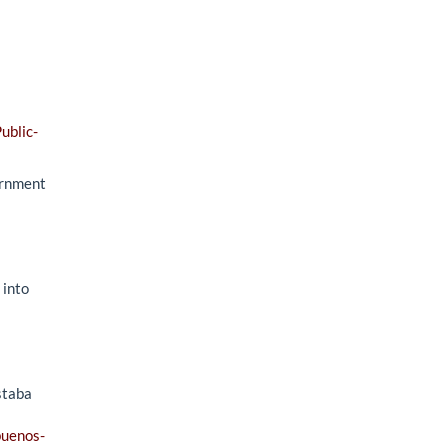
ublic-
ernment
 into
staba
buenos-