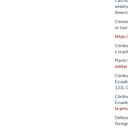
Castill
ámbito
Americ
Clement
or los
https:
Córdov
y la p
PlanV.
militar
Córdov
Ecuador
123). 
Córdova
Ecuado
la-pri
Defens
Foreign