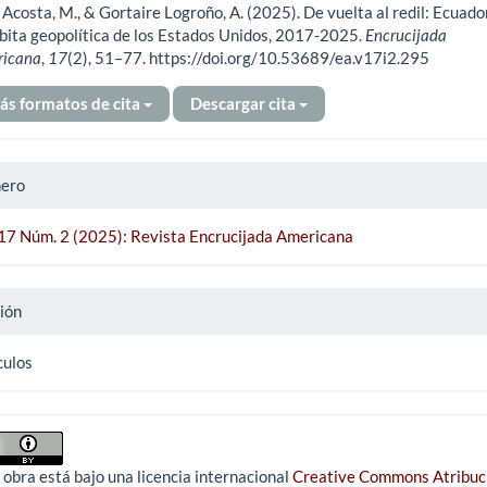
 Acosta, M., & Gortaire Logroño, A. (2025). De vuelta al redil: Ecuado
ículo
rbita geopolítica de los Estados Unidos, 2017-2025.
Encrucijada
ricana
,
17
(2), 51–77. https://doi.org/10.53689/ea.v17i2.295
ás formatos de cita
Descargar cita
ero
 17 Núm. 2 (2025): Revista Encrucijada Americana
ión
culos
 obra está bajo una licencia internacional
Creative Commons Atribuc