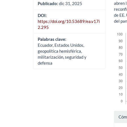
abren 
Publicado:
dic 31, 2025
reconfi
de EE. 
DOI:
del pa
https://doi.org/10.53689/ea.v17i
2.295
Descar
Palabras clave:
Ecuador, Estados Unidos,
geopolítica hemisférica,
militarización, seguridad y
defensa
Det
Cómo
del