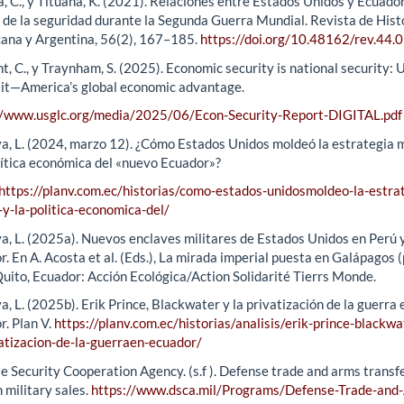
a, C., y Tituaña, K. (2021). Relaciones entre Estados Unidos y Ecuador
 de la seguridad durante la Segunda Guerra Mundial. Revista de Hist
ana y Argentina, 56(2), 167–185.
https://doi.org/10.48162/rev.44.
, C., y Traynham, S. (2025). Economic security is national security: U
e it—America’s global economic advantage.
//www.usglc.org/media/2025/06/Econ-Security-Report-DIGITAL.pdf
a, L. (2024, marzo 12). ¿Cómo Estados Unidos moldeó la estrategia m
olítica económica del «nuevo Ecuador»?
https://planv.com.ec/historias/como-estados-unidosmoldeo-la-estra
-y-la-politica-economica-del/
a, L. (2025a). Nuevos enclaves militares de Estados Unidos en Perú 
. En A. Acosta et al. (Eds.), La mirada imperial puesta en Galápagos 
Quito, Ecuador: Acción Ecológica/Action Solidarité Tierrs Monde.
, L. (2025b). Erik Prince, Blackwater y la privatización de la guerra 
r. Plan V.
https://planv.com.ec/historias/analisis/erik-prince-blackwa
vatizacion-de-la-guerraen-ecuador/
e Security Cooperation Agency. (s.f ). Defense trade and arms transf
 military sales.
https://www.dsca.mil/Programs/Defense-Trade-and