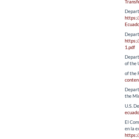
Transf
Depart
https:
Ecuad
Depart
https:
1.pdf
Depart
of the
of the 
conten
Departm
the Mi
U.S. D
ecuado
El Com
en la 
https: