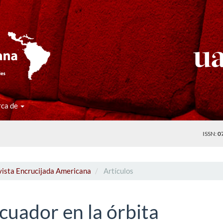
rca de
ISSN:
0
vista Encrucijada Americana
Artículos
Ecuador en la órbita