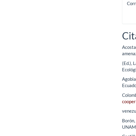
Corr
Cit
Acosta
amenaz
(Ed.), 
Ecológ
Agobia
Ecuador
Colomb
cooper
venezu
Borón, 
UNAM