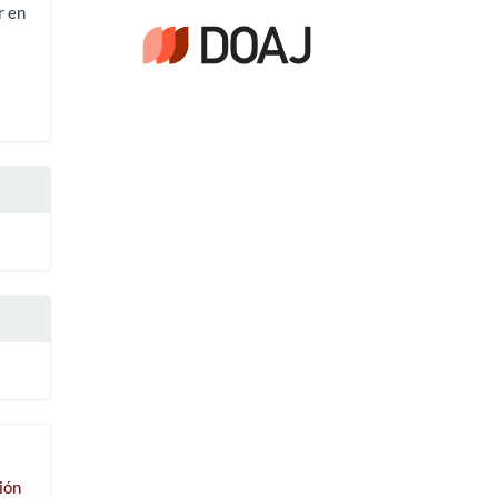
r en
ión