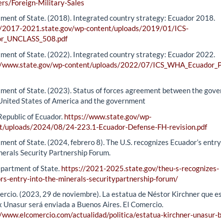
ers/Foreign-Military-Sales
ment of State. (2018). Integrated country strategy: Ecuador 2018.
//2017-2021.state.gov/wp-content/uploads/2019/01/ICS-
or_UNCLASS_508.pdf
ment of State. (2022). Integrated country strategy: Ecuador 2022.
//www.state.gov/wp-content/uploads/2022/07/ICS_WHA_Ecuador_P
ment of State. (2023). Status of forces agreement between the gov
 United States of America and the government
Republic of Ecuador.
https://www.state.gov/wp-
t/uploads/2024/08/24-223.1-Ecuador-Defense-FH-revision.pdf
ent of State. (2024, febrero 8). The U.S. recognizes Ecuador’s entry
nerals Security Partnership Forum.
epartment of State.
https://2021-2025.state.gov/theu-s-recognizes-
rs-entry-into-the-minerals-securitypartnership-forum/
ercio. (2023, 29 de noviembre). La estatua de Néstor Kirchner que e
ex Unasur será enviada a Buenos Aires. El Comercio.
//www.elcomercio.com/actualidad/politica/estatua-kirchner-unasur-