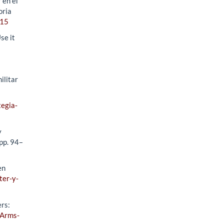
 en el
oria
015
se it
ilitar
tegia-
y
(pp. 94–
en
ter-y-
ers:
-Arms-