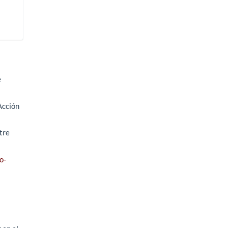
e
Acción
tre
o-