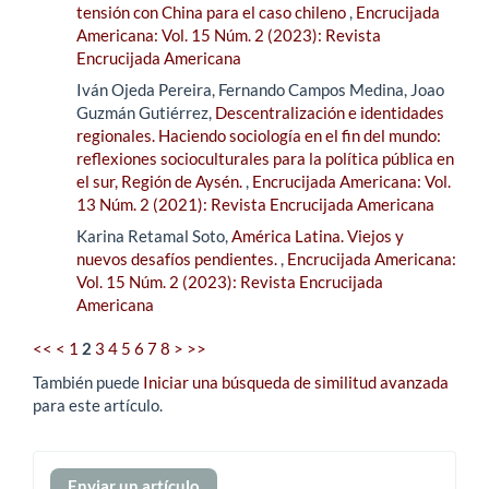
tensión con China para el caso chileno
,
Encrucijada
Americana: Vol. 15 Núm. 2 (2023): Revista
Encrucijada Americana
Iván Ojeda Pereira, Fernando Campos Medina, Joao
Guzmán Gutiérrez,
Descentralización e identidades
regionales. Haciendo sociología en el fin del mundo:
reflexiones socioculturales para la política pública en
el sur, Región de Aysén.
,
Encrucijada Americana: Vol.
13 Núm. 2 (2021): Revista Encrucijada Americana
Karina Retamal Soto,
América Latina. Viejos y
nuevos desafíos pendientes.
,
Encrucijada Americana:
Vol. 15 Núm. 2 (2023): Revista Encrucijada
Americana
<<
<
1
2
3
4
5
6
7
8
>
>>
También puede
Iniciar una búsqueda de similitud avanzada
para este artículo.
Enviar
Enviar un artículo