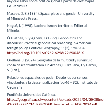
hay que saber sobre política global a partir de diez mapas.
Ed. Peninsula.
Massey, D. B. (1994). Space, place and gender. University
of Minnesota Press.
Nogué, J. (1998). Nacionalismo y territorio. Editorial
Milenio.
Ó Tuathail, G. y Agnew, J. (1992). Geopolitics and
discourse: Practical geopolitical reasoning in American
foreign policy. Political Geography, 11(2), 190-204.
https://doi.org/10.1016/0962-6298(92)90048-X
Orellana, J. (2024) Geografía de la multitud y su vínculo
con la descentralización. En Arenas, F. Orellana, J. y Carter,
V. (Eds.),
Relaciones espaciales de poder. Desde los consensos
vinculantes a la descentralización (pp.46 – 92). Instituto de
Geografía
Pontificia Universidad Católica.
https://geografia.uc.cl/wpcontent/uploads/2025/04/GEOlibro-
42-REL.-ESPACIALESPODER_Arenas_et_al_EDS_2024.pdf