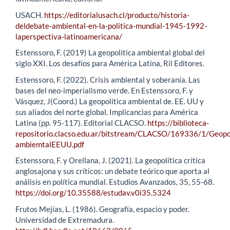
USACH.
https://editorialusach.cl/producto/historia-
deldebate-ambiental-en-la-politica-mundial-1945-1992-
laperspectiva-latinoamericana/
Estenssoro, F. (2019) La geopolítica ambiental global del
siglo XXI. Los desafíos para América Latina, Ril Editores.
Estenssoro, F. (2022). Crisis ambiental y soberanía. Las
bases del neo-imperialismo verde. En Estenssoro, F. y
Vásquez, J(Coord.) La geopolítica ambiental de. EE. UU y
sus aliados del norte global. Implicancias para América
Latina (pp. 95-117). Editorial CLACSO.
https://biblioteca-
repositorio.clacso.edu.ar/bitstream/CLACSO/169336/1/Geopol
ambiemtalEEUU.pdf
Estenssoro, F. y Orellana, J. (2021). La geopolítica crítica
anglosajona y sus críticos: un debate teórico que aporta al
análisis en política mundial. Estudios Avanzados, 35, 55-68.
https://doi.org/10.35588/estudav.v0i35.5324
Frutos Mejías, L. (1986). Geografía, espacio y poder.
Universidad de Extremadura.