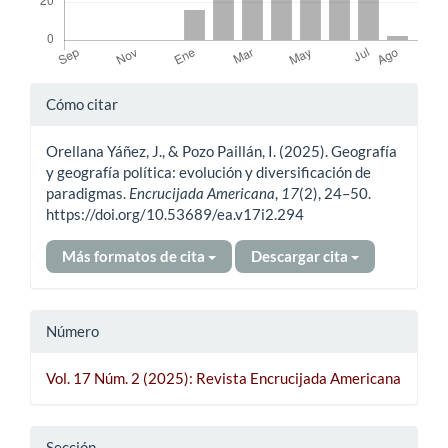
Detalles
Cómo citar
del
Orellana Yáñez, J., & Pozo Paillán, I. (2025). Geografía
artículo
y geografía política: evolución y diversificación de
paradigmas.
Encrucijada Americana
,
17
(2), 24–50.
https://doi.org/10.53689/ea.v17i2.294
Más formatos de cita
Descargar cita
Número
Vol. 17 Núm. 2 (2025): Revista Encrucijada Americana
Sección