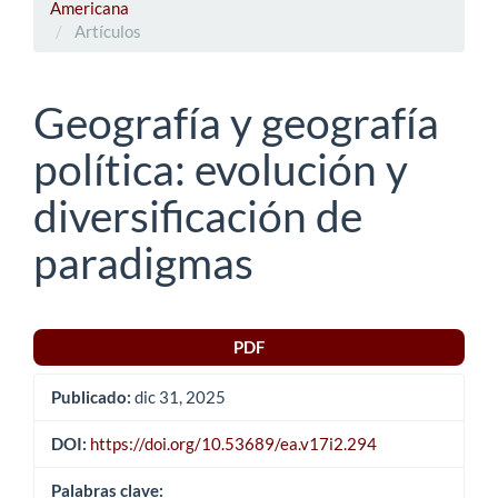
Americana
Artículos
Geografía y geografía
política: evolución y
diversificación de
paradigmas
Barra
PDF
lateral
Publicado:
dic 31, 2025
del
artículo
DOI:
https://doi.org/10.53689/ea.v17i2.294
Palabras clave: