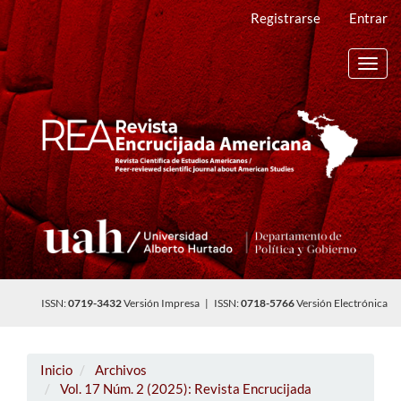
Navegación
Registrarse
Entrar
principal
Contenido
principal
Toggl
Barra
navig
lateral
ISSN:
0719-3432
Versión Impresa | ISSN:
0718-5766
Versión Electrónica
Inicio
Archivos
Vol. 17 Núm. 2 (2025): Revista Encrucijada