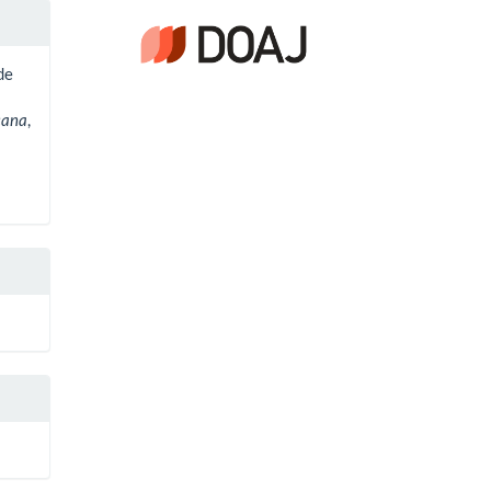
de
cana
,