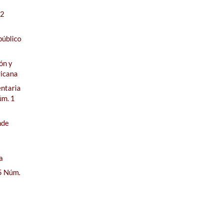
 2
público
ón y
ricana
entaria
úm. 1
nde
a
 5 Núm.