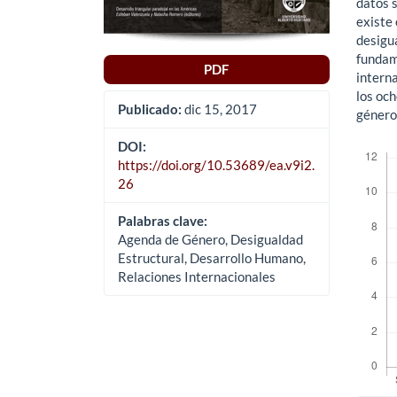
datos s
existe 
desigu
fundame
PDF
interna
los oc
Publicado:
dic 15, 2017
género
Descar
DOI:
https://doi.org/10.53689/ea.v9i2.
26
Palabras clave:
Agenda de Género, Desigualdad
Estructural, Desarrollo Humano,
Relaciones Internacionales