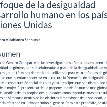
foque de la desigualdad
sarrollo humano en los paí
iones Unidas
ntenido
dra Villablanca Sanhueza
ncipal
sumen
 de Género,Gran parte de las investigaciones efectuadas en torno a 
ículo
ldad de género, han sido elaboradas a partir de la desigualdad que e
a mujer en términos de resultado, utilizando para esto enfoques de g
stas que intentan encontrar en la cultura la formación de desigualdad
e la construcción social de roles y estereotipos que han disminuido 
de la mujer. El presente artículo propone una visión mucho más global
del análisis de las propias desigualdades como reproductoras de resu
es en sí mismas dentro de las distintas dimensiones de la sociedad, lo
ría afectado en último término al género. Para este propósito, se uti