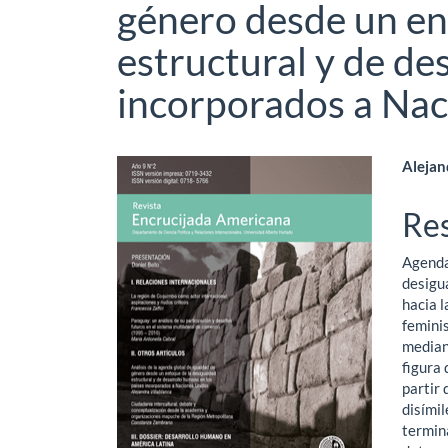
género desde un en
estructural y de de
incorporados a Nac
Barra
Co
Alejan
lateral
pri
Re
del
del
Agenda
artículo
art
desigua
hacia l
femini
mediant
figura 
partir 
disímil
termina