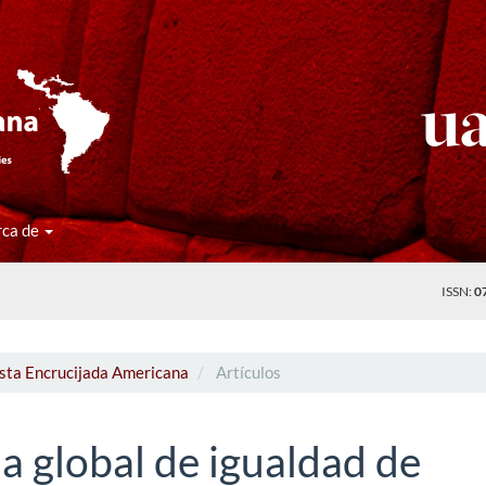
rca de
ISSN:
0
ista Encrucijada Americana
Artículos
da global de igualdad de