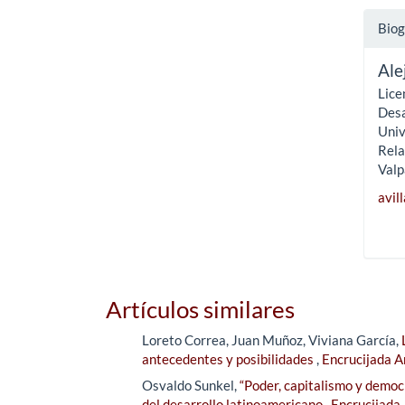
Biog
Ale
Lice
Desa
Univ
Rela
Valp
avil
Artículos similares
Loreto Correa, Juan Muñoz, Viviana García,
antecedentes y posibilidades
,
Encrucijada A
Osvaldo Sunkel,
“Poder, capitalismo y democr
del desarrollo latinoamericano
,
Encrucijada 