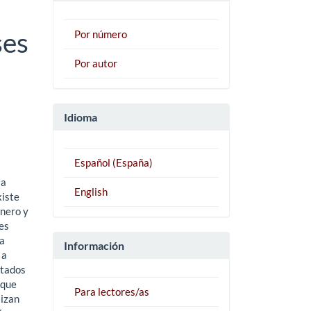
ses
Por número
Por autor
Idioma
Español (España)
la
English
xiste
énero y
es
la
Información
 a
ltados
 que
Para lectores/as
lizan