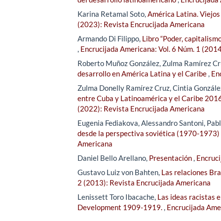
Karina Retamal Soto,
América Latina. Viejos
(2023): Revista Encrucijada Americana
Armando Di Filippo,
Libro “Poder, capitalism
,
Encrucijada Americana: Vol. 6 Núm. 1 (201
Roberto Muñoz González, Zulma Ramírez Cr
desarrollo en América Latina y el Caribe
,
En
Zulma Donelly Ramírez Cruz, Cintia González
entre Cuba y Latinoamérica y el Caribe 2016
(2022): Revista Encrucijada Americana
Eugenia Fediakova, Alessandro Santoni, Pab
desde la perspectiva soviética (1970-1973)
Americana
Daniel Bello Arellano,
Presentación
,
Encruci
Gustavo Luiz von Bahten,
Las relaciones Bras
2 (2013): Revista Encrucijada Americana
Lenissett Toro Ibacache,
Las ideas racistas e
Development 1909-1919.
,
Encrucijada Amer