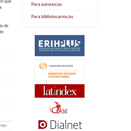
ón que
Para autores/as
a
Para bibliotecarios/as
da de
de