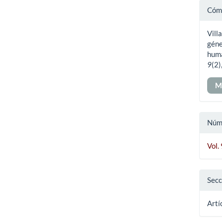
Det
Cómo
del
Vill
art
géne
huma
9
(2)
M
Núm
Vol.
Secc
Artí