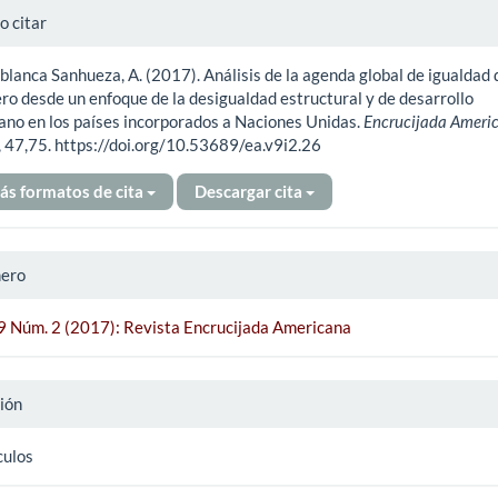
alles
 citar
ablanca Sanhueza, A. (2017). Análisis de la agenda global de igualdad 
ículo
ro desde un enfoque de la desigualdad estructural y de desarrollo
no en los países incorporados a Naciones Unidas.
Encrucijada Ameri
, 47,75. https://doi.org/10.53689/ea.v9i2.26
ás formatos de cita
Descargar cita
ero
 9 Núm. 2 (2017): Revista Encrucijada Americana
ión
culos