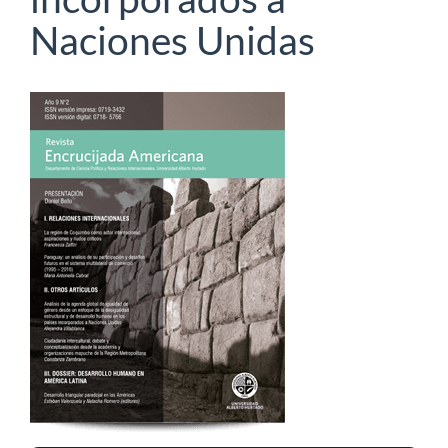
Naciones Unidas
Barra
lateral
del
artículo