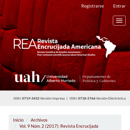
Navegación
Registrarse
Entrar
principal
Contenido
principal
Toggl
Barra
navig
lateral
ISSN:
0719-3432
Versión Impresa | ISSN:
0718-5766
Versión Electrónica
Inicio
Archivos
Vol. 9 Núm. 2 (2017): Revista Encrucijada