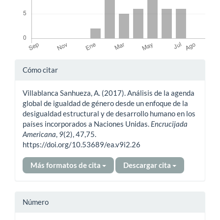
Detalles
Cómo citar
del
Villablanca Sanhueza, A. (2017). Análisis de la agenda
artículo
global de igualdad de género desde un enfoque de la
desigualdad estructural y de desarrollo humano en los
países incorporados a Naciones Unidas.
Encrucijada
Americana
,
9
(2), 47,75.
https://doi.org/10.53689/ea.v9i2.26
Más formatos de cita
Descargar cita
Número