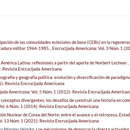
cipación de las comunidades eclesiales de base (CEBs) en la regenerac
ictadura militar 1964-1985.
,
Encrucijada Americana: Vol. 3 Núm. 1 (2
n América Latina: reflexiones a partir del aporte de Norbert Lechner
,
): Revista Encrucijada Americana
ografía y geografía política: evolución y diversificación de paradig
5): Revista Encrucijada Americana
jada Americana: Vol. 5 Núm. 1 (2012): Revista Encrucijada American
 conceptos divergentes: los desafíos de construir una historia en co
ol. 6 Núm. 1 (2014): Revista Encrucijada Americana
ción Nuclear de Corea del Norte: entre el avance y el retroceso, Esta
l. 13 Núm. 1 (2021): Revista Encrucijada Americana
to Moreno Velador,
Los mecanismos de democracia directa activados