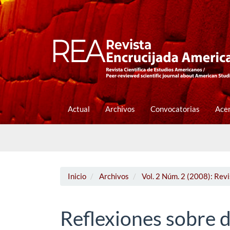
Navegación
principal
Contenido
principal
Barra
lateral
Actual
Archivos
Convocatorias
Ace
Inicio
Archivos
Vol. 2 Núm. 2 (2008): Rev
Reflexiones sobre 