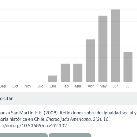
gas
alles
 citar
ueza San Martín, F. E. (2009). Reflexiones sobre desigualdad social y
ículo
ria histórica en Chile.
Encrucijada Americana
,
2
(2), 16.
s://doi.org/10.53689/ea.v2i2.132