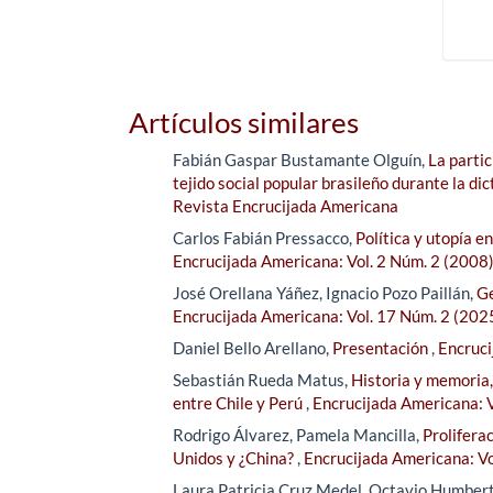
Artículos similares
Fabián Gaspar Bustamante Olguín,
La parti
tejido social popular brasileño durante la d
Revista Encrucijada Americana
Carlos Fabián Pressacco,
Política y utopía e
Encrucijada Americana: Vol. 2 Núm. 2 (2008
José Orellana Yáñez, Ignacio Pozo Paillán,
Ge
Encrucijada Americana: Vol. 17 Núm. 2 (202
Daniel Bello Arellano,
Presentación
,
Encruci
Sebastián Rueda Matus,
Historia y memoria,
entre Chile y Perú
,
Encrucijada Americana: V
Rodrigo Álvarez, Pamela Mancilla,
Prolifera
Unidos y ¿China?
,
Encrucijada Americana: Vo
Laura Patricia Cruz Medel, Octavio Humber