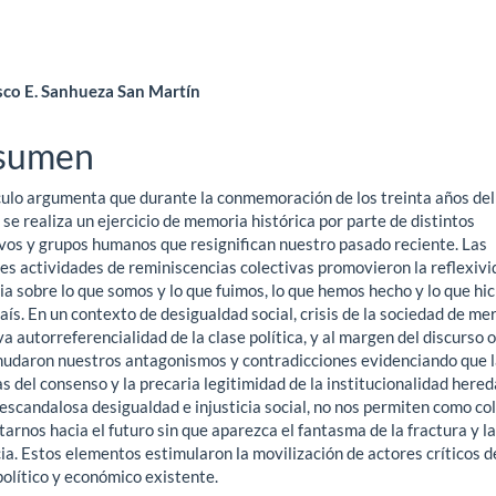
ntenido
sco E. Sanhueza San Martín
ncipal
sumen
ículo argumenta que durante la conmemoración de los treinta años del
ículo
, se realiza un ejercicio de memoria histórica por parte de distintos
ivos y grupos humanos que resignifican nuestro pasado reciente. Las
es actividades de reminiscencias colectivas promovieron la reflexivi
a sobre lo que somos y lo que fuimos, lo que hemos hecho y lo que hi
ís. En un contexto de desigualdad social, crisis de la sociedad de me
a autorreferencialidad de la clase política, y al margen del discurso of
nudaron nuestros antagonismos y contradicciones evidenciando que 
as del consenso y la precaria legitimidad de la institucionalidad hered
escandalosa desigualdad e injusticia social, no nos permiten como co
arnos hacia el futuro sin que aparezca el fantasma de la fractura y la
ia. Estos elementos estimularon la movilización de actores críticos d
olítico y económico existente.