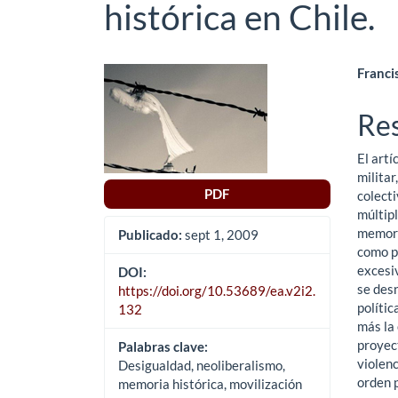
histórica en Chile.
Barra
Co
Franci
lateral
pri
Re
del
del
El art
artículo
art
militar
PDF
colect
múltipl
memori
Publicado:
sept 1, 2009
como pa
excesiv
DOI:
se des
https://doi.org/10.53689/ea.v2i2.
polític
132
más la 
proyect
Palabras clave:
violenc
Desigualdad, neoliberalismo,
orden p
memoria histórica, movilización