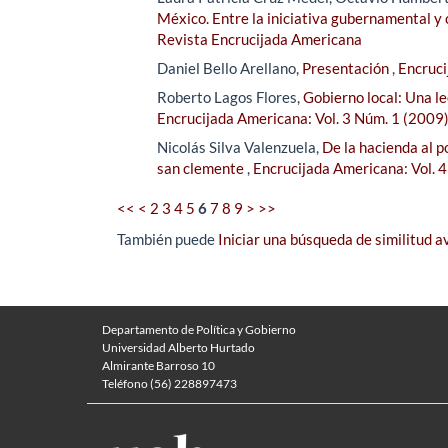
México. Entre la iniciativa gubernamental y
Revista Encrucijada Americana
Daniel Bello Arellano,
Presentación
,
Encruci
Roberto Lagos Flores,
Gobierno local: Una l
Encrucijada Americana: Vol. 3 Núm. 1 (2009
Nicolás Silva Valenzuela,
De la hacienda al p
san clemente
,
Encrucijada Americana: Vol. 
<<
<
2
3
4
5
6
7
8
9
>
>>
También puede
Iniciar una búsqueda de similitud 
Departamento de Política y Gobierno
Universidad Alberto Hurtado
Almirante Barroso 10
Teléfono (56) 228897473