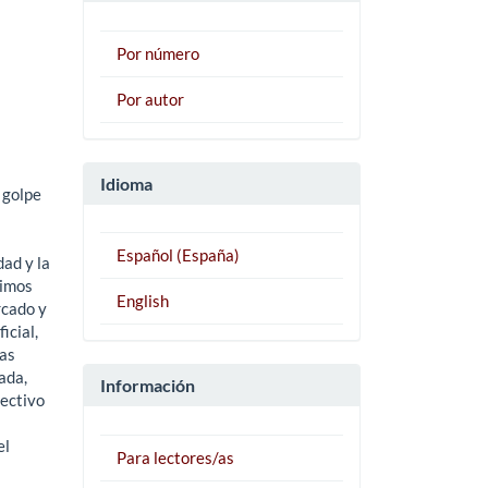
Por número
Por autor
Idioma
 golpe
Español (España)
dad y la
cimos
English
rcado y
icial,
las
ada,
Información
lectivo
el
Para lectores/as