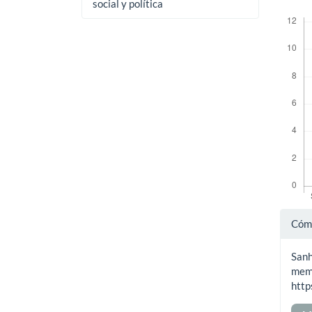
social y política
Descar
Det
Cómo
del
Sanh
art
memo
http