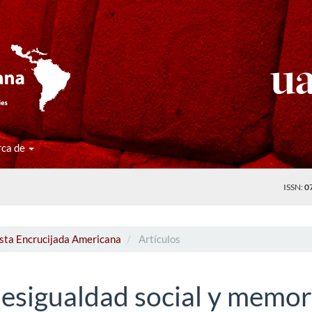
rca de
ISSN:
0
ista Encrucijada Americana
Artículos
desigualdad social y memor