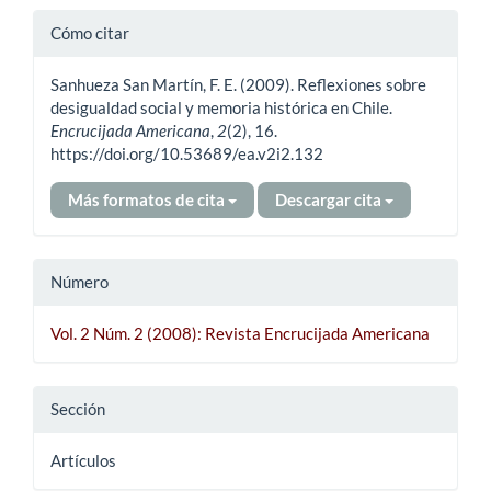
Detalles
Cómo citar
del
Sanhueza San Martín, F. E. (2009). Reflexiones sobre
artículo
desigualdad social y memoria histórica en Chile.
Encrucijada Americana
,
2
(2), 16.
https://doi.org/10.53689/ea.v2i2.132
Más formatos de cita
Descargar cita
Número
Vol. 2 Núm. 2 (2008): Revista Encrucijada Americana
Sección
Artículos