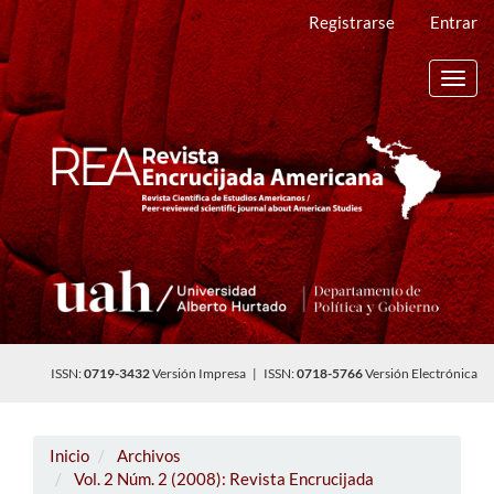
Navegación
Registrarse
Entrar
principal
Contenido
principal
Toggl
Barra
navig
lateral
ISSN:
0719-3432
Versión Impresa | ISSN:
0718-5766
Versión Electrónica
Inicio
Archivos
Vol. 2 Núm. 2 (2008): Revista Encrucijada