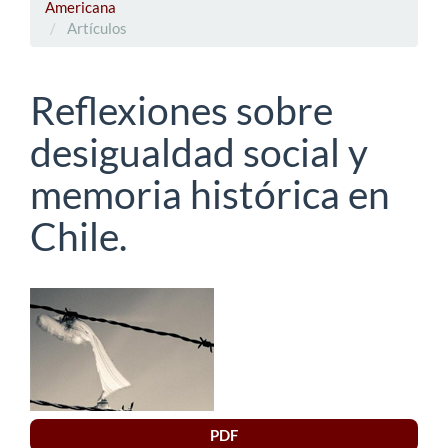
Americana
Artículos
Reflexiones sobre
desigualdad social y
memoria histórica en
Chile.
Barra
lateral
del
artículo
PDF