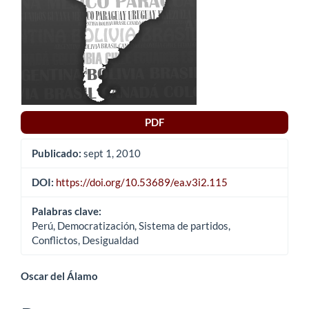
artículo
PDF
Publicado:
sept 1, 2010
DOI:
https://doi.org/10.53689/ea.v3i2.115
Palabras clave:
Perú, Democratización, Sistema de partidos,
Conflictos, Desigualdad
Contenido
Oscar del Álamo
principal