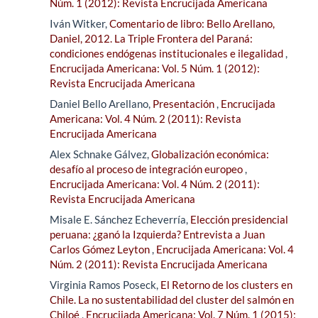
Núm. 1 (2012): Revista Encrucijada Americana
Iván Witker,
Comentario de libro: Bello Arellano,
Daniel, 2012. La Triple Frontera del Paraná:
condiciones endógenas institucionales e ilegalidad
,
Encrucijada Americana: Vol. 5 Núm. 1 (2012):
Revista Encrucijada Americana
Daniel Bello Arellano,
Presentación
,
Encrucijada
Americana: Vol. 4 Núm. 2 (2011): Revista
Encrucijada Americana
Alex Schnake Gálvez,
Globalización económica:
desafío al proceso de integración europeo
,
Encrucijada Americana: Vol. 4 Núm. 2 (2011):
Revista Encrucijada Americana
Misale E. Sánchez Echeverría,
Elección presidencial
peruana: ¿ganó la Izquierda? Entrevista a Juan
Carlos Gómez Leyton
,
Encrucijada Americana: Vol. 4
Núm. 2 (2011): Revista Encrucijada Americana
Virginia Ramos Poseck,
El Retorno de los clusters en
Chile. La no sustentabilidad del cluster del salmón en
Chiloé
,
Encrucijada Americana: Vol. 7 Núm. 1 (2015):