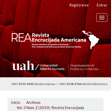
Navegación
Registrarse
Entrar
principal
Contenido
principal
Toggl
Barra
navig
lateral
ISSN:
0719-3432
Versión Impresa | ISSN:
0718-5766
Versión Electrónica
Inicio
Archivos
Vol. 3 Núm. 2 (2010): Revista Encrucijada