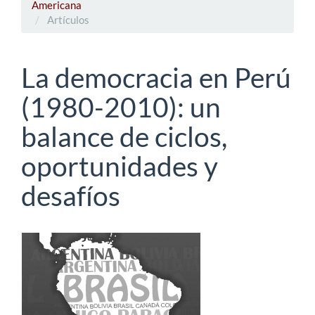
Americana
Artículos
La democracia en Perú
(1980-2010): un
balance de ciclos,
oportunidades y
desafíos
Barra
lateral
del