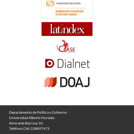
Departamento de Política y Gobierno
Universidad Alberto Hurtado
Almirante Barroso 10
Teléfono (56) 228897473