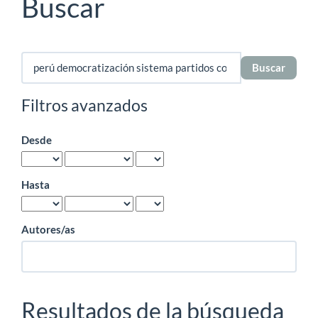
Buscar
Buscar
artículos
por
Filtros avanzados
Desde
Hasta
Autores/as
Resultados de la búsqueda