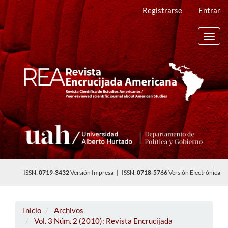
Navegación
Registrarse
Entrar
principal
Contenido
principal
Toggl
Barra
navig
lateral
ISSN:
0719-3432
Versión Impresa | ISSN:
0718-5766
Versión Electrónica
Inicio
Archivos
Vol. 3 Núm. 2 (2010): Revista Encrucijada