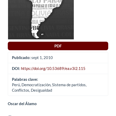
artículo
PDF
Publicado:
sept 1, 2010
DOI:
https://doi.org/10.53689/ea.v3i2.115
Palabras clave:
Perú, Democratización, Sistema de partidos,
Conflictos, Desigualdad
Contenido
Oscar del Álamo
principal