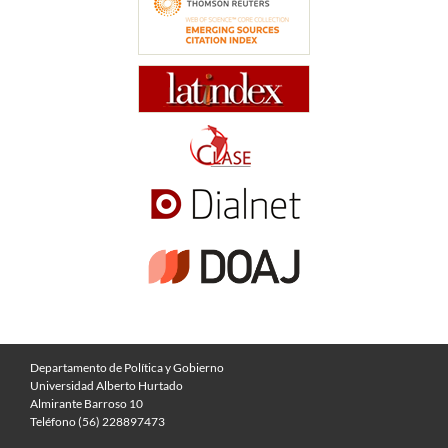
Departamento de Política y Gobierno
Universidad Alberto Hurtado
Almirante Barroso 10
Teléfono (56) 228897473