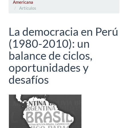
Americana
Artículos
La democracia en Perú
(1980-2010): un
balance de ciclos,
oportunidades y
desafíos
Barra
lateral
del