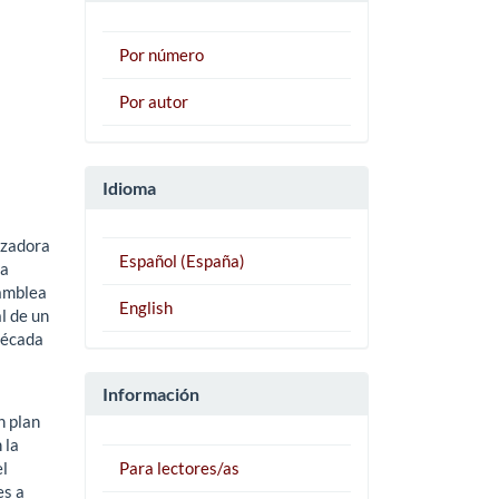
Por número
Por autor
Idioma
izadora
Español (España)
va
samblea
English
l de un
década
Información
n plan
 la
el
Para lectores/as
es a