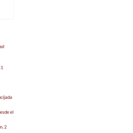
dad
11
cijada
esde el
m. 2