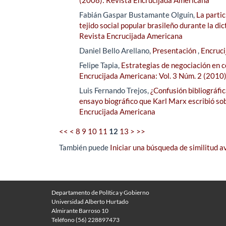
Fabián Gaspar Bustamante Olguín,
La parti
tejido social popular brasileño durante la d
Revista Encrucijada Americana
Daniel Bello Arellano,
Presentación
,
Encruci
Felipe Tapia,
Estrategias de negociación en co
Encrucijada Americana: Vol. 3 Núm. 2 (2010
Luis Fernando Trejos,
¿Confusión bibliográfi
ensayo biográfico que Karl Marx escribió s
Encrucijada Americana
<<
<
8
9
10
11
12
13
>
>>
También puede
Iniciar una búsqueda de similitud 
Departamento de Política y Gobierno
Universidad Alberto Hurtado
Almirante Barroso 10
Teléfono (56) 228897473