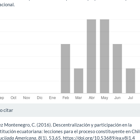
acional.
gas
alles
 citar
z Montenegro, C. (2016). Descentralización y participación en la
ículo
titución ecuatoriana: lecciones para el proceso constituyente en Chil
ucijada Americana
,
8
(1), 53,65. https://doi.org/10.53689/ea.v8i1.4