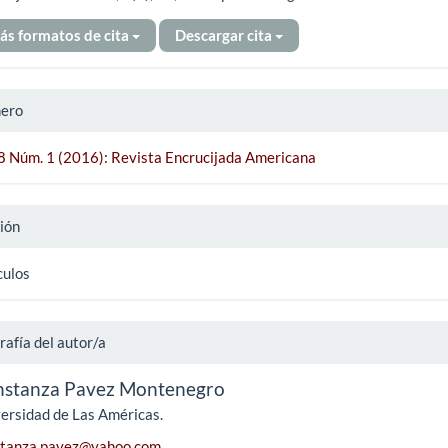
ás formatos de cita
Descargar cita
ero
 8 Núm. 1 (2016): Revista Encrucijada Americana
ión
culos
rafía del autor/a
stanza Pavez Montenegro
ersidad de Las Américas.
stanza.pavez@yahoo.com