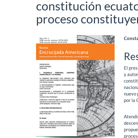
constitución ecuato
proceso constituye
Barra
Co
Const
lateral
pri
Re
del
del
El pre
artículo
art
y auto
constit
naciona
nuevo 
por la 
Atendie
descen
propue
proces