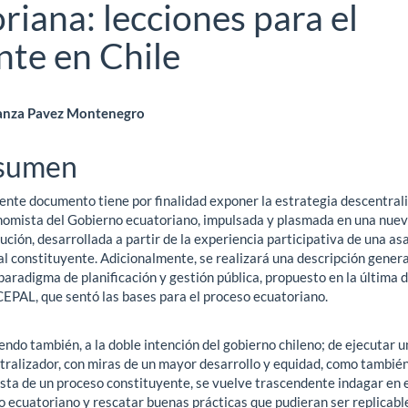
riana: lecciones para el
nte en Chile
ntenido
anza Pavez Montenegro
ncipal
sumen
sente documento tiene por finalidad exponer la estrategia descentral
ículo
nomista del Gobierno ecuatoriano, impulsada y plasmada en una nue
ución, desarrollada a partir de la experiencia participativa de una a
l constituyente. Adicionalmente, se realizará una descripción genera
paradigma de planificación y gestión pública, propuesto en la última 
CEPAL, que sentó las bases para el proceso ecuatoriano.
ndo también, a la doble intención del gobierno chileno; de ejecutar u
tralizador, con miras de un mayor desarrollo y equidad, como también
sta de un proceso constituyente, se vuelve trascendente indagar en 
o ecuatoriano y rescatar buenas prácticas que pudieran ser replicabl