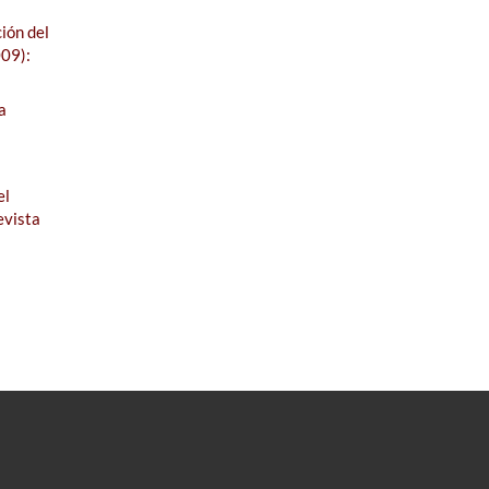
ión del
009):
a
el
evista