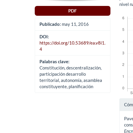
nivel n
PDF
Descar
Publicado:
may 11, 2016
DOI:
https://doi.org/10.53689/ea.v8i1.
4
Palabras clave:
Constitución, descentralización,
participación desarrollo
territorial, autonomía, asamblea
constituyente, planificación
Det
Cómo
del
Pave
art
cons
Encr