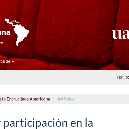
rca de
ISSN:
0
ista Encrucijada Americana
Artículos
 participación en la