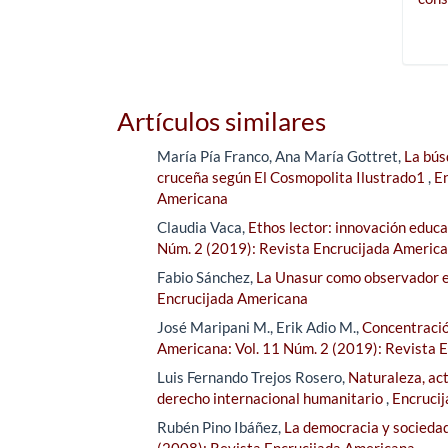
Artículos similares
María Pía Franco, Ana María Gottret,
La bús
cruceña según El Cosmopolita Ilustrado1
,
En
Americana
Claudia Vaca,
Ethos lector: innovación educat
Núm. 2 (2019): Revista Encrucijada Americ
Fabio Sánchez,
La Unasur como observador 
Encrucijada Americana
José Maripani M., Erik Adio M.,
Concentració
Americana: Vol. 11 Núm. 2 (2019): Revista 
Luis Fernando Trejos Rosero,
Naturaleza, act
derecho internacional humanitario
,
Encrucij
Rubén Pino Ibáñez,
La democracia y sociedad 
(2008): Revista Encrucijada Americana