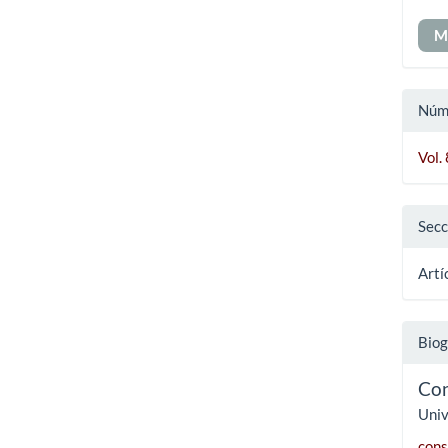
M
Núm
Vol.
Secc
Artí
Biog
Con
Univ
con