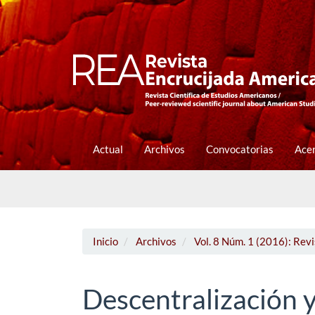
Navegación
principal
Contenido
principal
Barra
lateral
Actual
Archivos
Convocatorias
Ace
Inicio
Archivos
Vol. 8 Núm. 1 (2016): Rev
Descentralización y