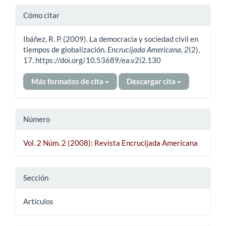
Detalles
Cómo citar
del
Ibáñez, R. P. (2009). La democracia y sociedad civil en
artículo
tiempos de globalización.
Encrucijada Americana
,
2
(2),
17. https://doi.org/10.53689/ea.v2i2.130
Más formatos de cita
Descargar cita
Número
Vol. 2 Núm. 2 (2008): Revista Encrucijada Americana
Sección
Artículos