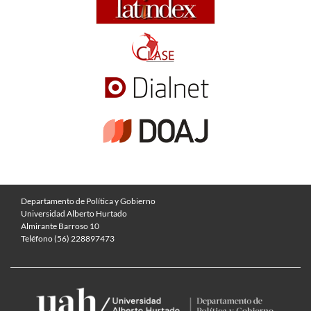
Departamento de Política y Gobierno
Universidad Alberto Hurtado
Almirante Barroso 10
Teléfono (56) 228897473