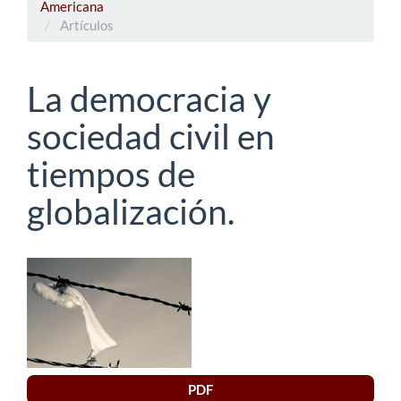
Americana
Artículos
La democracia y
sociedad civil en
tiempos de
globalización.
Barra
lateral
del
artículo
PDF