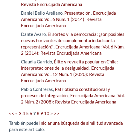
Revista Encrucijada Americana
Daniel Bello Arellano,
Presentación
,
Encrucijada
Americana: Vol. 6 Núm. 1 (2014): Revista
Encrucijada Americana
Dante Avaro,
El sorteo y la democracia: ¿son posibles
nuevos horizontes de complementariedad con la
representación?
,
Encrucijada Americana: Vol. 6 Núm.
2 (2014): Revista Encrucijada Americana
Claudia Garrido,
Élite y revuelta popular en Chile:
interpretaciones de la desigualdad
,
Encrucijada
Americana: Vol. 12 Núm. 1 (2020): Revista
Encrucijada Americana
Pablo Contreras,
Patriotismo constitucional y
procesos de integración
,
Encrucijada Americana: Vol.
2 Núm. 2 (2008): Revista Encrucijada Americana
<<
<
3
4
5
6
7
8
9
10
>
>>
También puede
Iniciar una búsqueda de similitud avanzada
para este artículo.