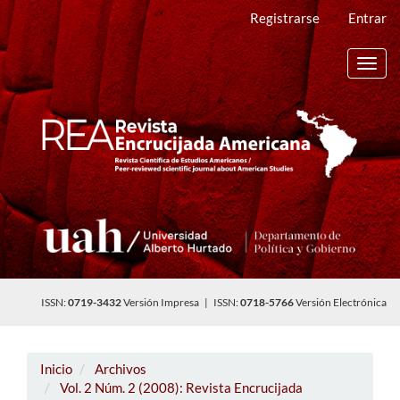
Navegación
Registrarse
Entrar
principal
Contenido
principal
Toggl
Barra
navig
lateral
ISSN:
0719-3432
Versión Impresa | ISSN:
0718-5766
Versión Electrónica
Inicio
Archivos
Vol. 2 Núm. 2 (2008): Revista Encrucijada