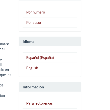
Por número
Por autor
Idioma
 marco
 el
Español (España)
e-
il
English
cio en
 que les
 de
Información
ión
Para lectores/as