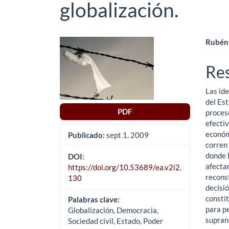
globalización.
Barra
Co
Rubén 
lateral
pri
Re
del
del
Las id
artículo
art
del Es
PDF
proces
efectiv
económ
Publicado:
sept 1, 2009
corren 
donde h
DOI:
afectan
https://doi.org/10.53689/ea.v2i2.
reconst
130
decisió
consti
Palabras clave:
para p
Globalización, Democracia,
suprana
Sociedad civil, Estado, Poder