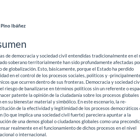
ntenido
Pino Ibáñez
ncipal
sumen
eas de democracia y sociedad civil entendidas tradicionalmente en el
ículo
tado soberano territorialmente han sido profundamente afectadas por
o de globalización. Esto, básicamente, porque el Estado ha perdido
idad en el control de los procesos sociales, políticos y -principalment
icos que ocurren dentro de sus fronteras. Democracia y sociedad civ
el riesgo de banalizarse en términos políticos sin un referente o espa
acer patente la opinión de la ciudadanía sobre los procesos globales
 en su bienestar material y simbólico. En este escenario, la re-
itución de la efectividad y legitimidad de los procesos democráticos
n (lo que implica una sociedad civil fuerte) pareciera apuntar a la
tución de una demos global o ciudadanos globales como una precondic
ensar realmente en el funcionamiento de dichos procesos en el nivel
cional o internacional.