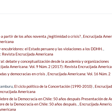
a partir de los años noventa ¿legitimidad o crisis?
,
Encrucijada Amer
Americana
y encubridores: el Estado peruano y las violaciones a los DDHH.
,
): Revista Encrucijada Americana
ral: debate y conceptualización desde la academia y organizaciones
ijada Americana: Vol. 9 Núm. 2 (2017): Revista Encrucijada Americ
adas y democracias en crisis
,
Encrucijada Americana: Vol. 16 Núm. 2
Aramburu,
El ciclo político de la Concertación (1990-2010)
,
Encrucija
Encrucijada Americana
iebre de la Democracia en Chile: 50 años después Presentación de A
bre de la Democracia en Chile: 50 años después.
,
Encrucijada Americ
 Americana