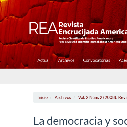
Navegación
principal
Contenido
principal
Barra
lateral
Actual
Archivos
Convocatorias
Ace
Inicio
Archivos
Vol. 2 Núm. 2 (2008): Rev
La democracia y soc