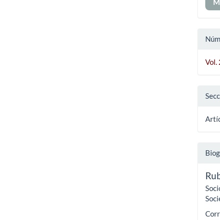
M
Núm
Vol.
Secc
Artí
Biog
Rub
Soci
Soci
Corr