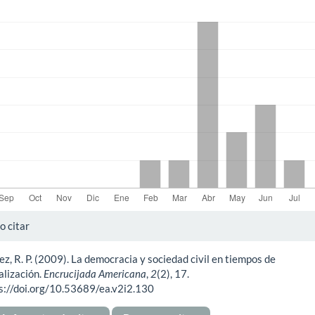
gas
alles
 citar
ez, R. P. (2009). La democracia y sociedad civil en tiempos de
ículo
alización.
Encrucijada Americana
,
2
(2), 17.
s://doi.org/10.53689/ea.v2i2.130