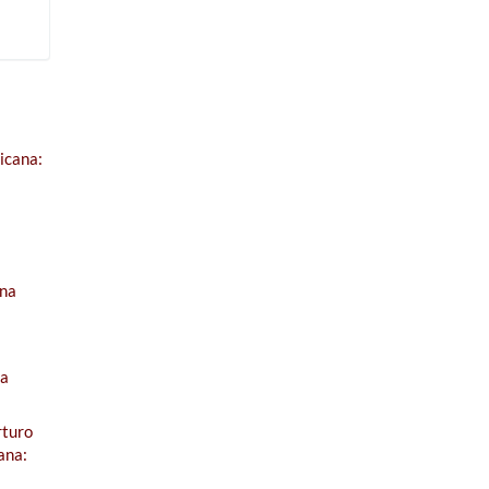
icana:
ana
da
rturo
ana: