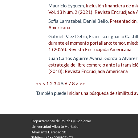
Mauricio Eyquem,
Inclusión financiera de 
Vol. 13 Núm. 2 (2021): Revista Encrucijada
Sofía Larrazabal, Daniel Bello,
Presentación
Americana
Gabriel Páez Debia, Francisco Ignacio Castill
durante el momento portaliano: temor, mied
1 (2026): Revista Encrucijada Americana
Juan Carlos Aguirre Avaria, Gonzalo Álvare
estrategia de libre comercio ante la transici
(2018): Revista Encrucijada Americana
<<
<
1
2
3
4
5
6
7
8
>
>>
También puede
Iniciar una búsqueda de similitud 
Departamento de Política y Gobierno
Universidad Alberto Hurtado
Almirante Barroso 10
Teléfono (56) 228897473