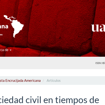
rca de
ISSN:
0
ista Encrucijada Americana
Artículos
iedad civil en tiempos de