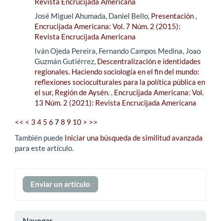
Revista Encrucijada Americana
José Miguel Ahumada, Daniel Bello,
Presentación
,
Encrucijada Americana: Vol. 7 Núm. 2 (2015):
Revista Encrucijada Americana
Iván Ojeda Pereira, Fernando Campos Medina, Joao
Guzmán Gutiérrez,
Descentralización e identidades
regionales. Haciendo sociología en el fin del mundo:
reflexiones socioculturales para la política pública en
el sur, Región de Aysén.
,
Encrucijada Americana: Vol.
13 Núm. 2 (2021): Revista Encrucijada Americana
<<
<
3
4
5
6
7
8
9
10
>
>>
También puede
Iniciar una búsqueda de similitud avanzada
para este artículo.
Enviar
Enviar un artículo
un
artículo
Navegar