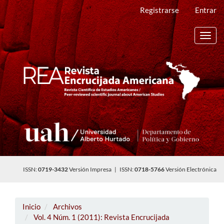
Navegación
Registrarse
Entrar
principal
Contenido
principal
Toggl
Barra
navig
lateral
ISSN:
0719-3432
Versión Impresa | ISSN:
0718-5766
Versión Electrónica
Inicio
Archivos
Vol. 4 Núm. 1 (2011): Revista Encrucijada