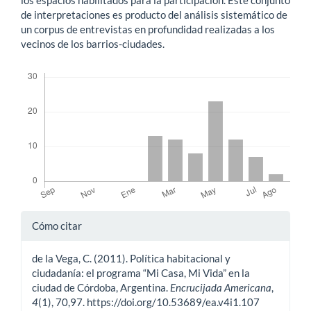
de interpretaciones es producto del análisis sistemático de
un corpus de entrevistas en profundidad realizadas a los
vecinos de los barrios-ciudades.
Descargas
Detalles
Cómo citar
del
de la Vega, C. (2011). Política habitacional y
artículo
ciudadanía: el programa “Mi Casa, Mi Vida” en la
ciudad de Córdoba, Argentina.
Encrucijada Americana
,
4
(1), 70,97. https://doi.org/10.53689/ea.v4i1.107