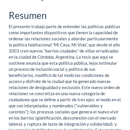
Contenido
principal
Resumen
del
El presente trabajo parte de entender las políticas públicas
artículo
como importantes dispositivos que tienen la capacidad de
ordenar las relaciones sociales y abordar particularmente
la política habitacional “Mi Casa, Mi Vida”, que desde el año
2003 creó nuevos “barrios-ciudades” de villas erradicadas
en la ciudad de Córdoba, Argentina. La tesis que aquí se
sostiene anuncia que esta política pública, lejos estimular
un proceso de inclusión social y política de sus
beneficiarios, modificó de tal modo las condiciones de
acceso y disfrute de la ciudad que ha generado nuevas
relaciones de desigualdad y exclusión. Este nuevo orden de
relaciones se concretiza en una nueva categoría de
ciudadanos que se define a partir de tres ejes: el modo en el
que son interpelados y nombrados (“vulnerables y
carentes”); los procesos sociales que genera el nuevo vivir
en los barrios (güetificación, desconexión con el mercado
laboral, y ruptura de lazos de integración y solidaridad); y
los espacios habilitados para la participación. Este conjunto