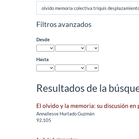
Buscar
artículos
por
Filtros avanzados
Desde
Hasta
Resultados de la búsqu
El olvido y la memoria: su discusión en
Annaliesse Hurtado Guzmán
92,105