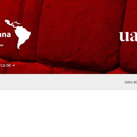
rca de
ISSN:
0