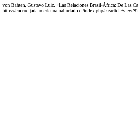
von Bahten, Gustavo Luiz. «Las Relaciones Brasil-África: De Las C
https://encrucijadaamericana.uahurtado.cl/index.php/ea/article/view/82