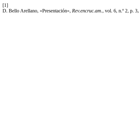
[1]
D. Bello Arellano, «Presentación»,
Rev.encruc.am.
, vol. 6, n.º 2, p. 3