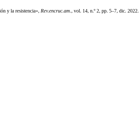
ión y la resistencia»,
Rev.encruc.am.
, vol. 14, n.º 2, pp. 5–7, dic. 2022.