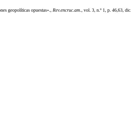
ones geopolíticas opuestas».,
Rev.encruc.am.
, vol. 3, n.º 1, p. 46,63, di