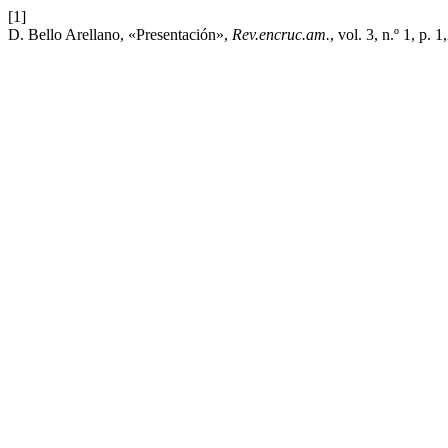
[1]
D. Bello Arellano, «Presentación»,
Rev.encruc.am.
, vol. 3, n.º 1, p. 1