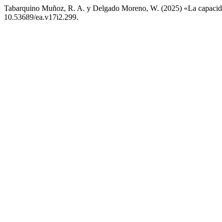
Tabarquino Muñoz, R. A. y Delgado Moreno, W. (2025) «La capacidad i
10.53689/ea.v17i2.299.