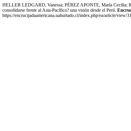
HELLER LEDGARD, Vanessa; PÉREZ APONTE, María Cecilia; ROO SUPE
consolidarse frente al Asia-Pacífico? una visión desde el Perú.
Encruc
https://encrucijadaamericana.uahurtado.cl/index.php/ea/article/view/3