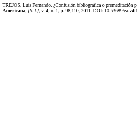
TREJOS, Luis Fernando. ¿Confusión bibliográfica o premeditación po
Americana
,
[S. l.]
, v. 4, n. 1, p. 98,110, 2011. DOI: 10.53689/ea.v4