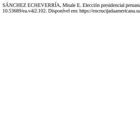
SÁNCHEZ ECHEVERRÍA, Misale E. Elección presidencial peruana: ¿
10.53689/ea.v4i2.102. Disponível em: https://encrucijadaamericana.ua