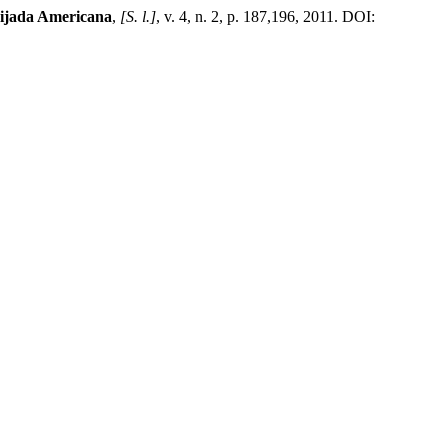
ijada Americana
,
[S. l.]
, v. 4, n. 2, p. 187,196, 2011. DOI: