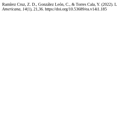
Ramírez Cruz, Z. D., González León, C., & Torres Cala, Y. (2022). La
Americana
,
14
(1), 21,36. https://doi.org/10.53689/ea.v14i1.185