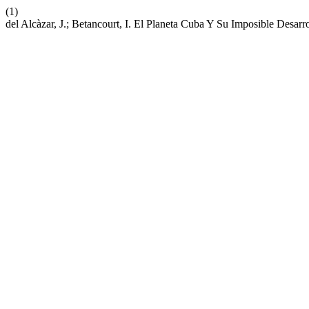
(1)
del Alcàzar, J.; Betancourt, I. El Planeta Cuba Y Su Imposible Desarr