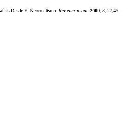
álisis Desde El Neorrealismo.
Rev.encruc.am.
2009
,
3
, 27,45.