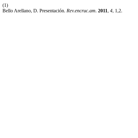
(1)
Bello Arellano, D. Presentación.
Rev.encruc.am.
2011
,
4
, 1,2.