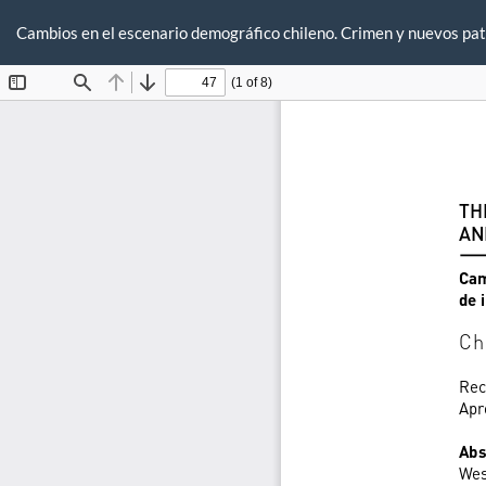
Volver
a
Cambios en el escenario demográfico chileno. Crimen y nuevos pa
los
detalles
del
artículo