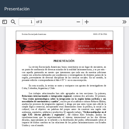
Volver
De
De
a
Presentación
P
los
detalles
del
artículo