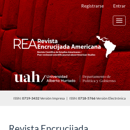
Navegación
Registrarse
Entrar
principal
Contenido
principal
Toggl
Barra
navig
lateral
ISSN:
0719-3432
Versión Impresa | ISSN:
0718-5766
Versión Electrónica
Revista Encrucijada